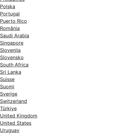
Polska
Portugal
Puerto Rico
România
Saudi Arabia
Singapore
Slovenija
Slovensko
South Africa
Sri Lanka
Suisse
Suomi
Sverige
Switzerland
Türkiye
United Kingdom
United States
Uruguay