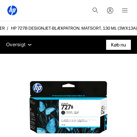
NER
HP 727B DESIGNJET-BLÆKPATRON, MATSORT, 130 ML (3WX13A)
Oversigt
Support
Oversigt
Køb nu
Oversigt
Support