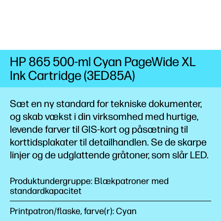
HP 865 500-ml Cyan PageWide XL
Ink Cartridge (3ED85A)
Sæt en ny standard for tekniske dokumenter,
og skab vækst i din virksomhed med hurtige,
levende farver til GIS-kort og påsætning til
korttidsplakater til detailhandlen. Se de skarpe
linjer og de udglattende gråtoner, som slår
LED.
Produktundergruppe: Blækpatroner med
standardkapacitet
Printpatron/flaske, farve(r): Cyan