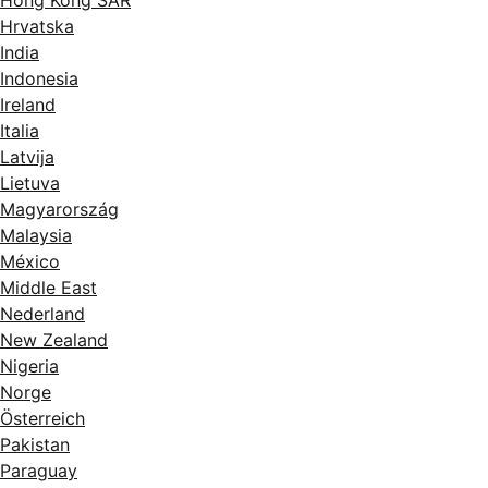
Hrvatska
India
Indonesia
Ireland
Italia
Latvija
Lietuva
Magyarország
Malaysia
México
Middle East
Nederland
New Zealand
Nigeria
Norge
Österreich
Pakistan
Paraguay