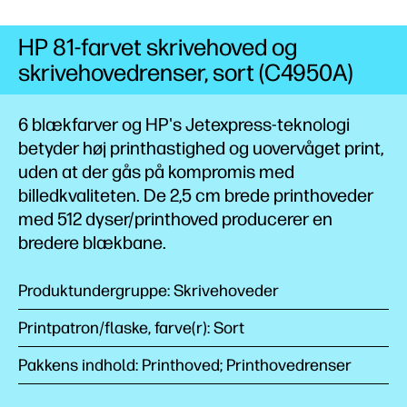
HP 81-farvet skrivehoved og
skrivehovedrenser, sort (C4950A)
6 blækfarver og HP's Jetexpress-teknologi
betyder høj printhastighed og uovervåget print,
uden at der gås på kompromis med
billedkvaliteten. De 2,5 cm brede printhoveder
med 512 dyser/printhoved producerer en
bredere blækbane.
Produktundergruppe: Skrivehoveder
Printpatron/flaske, farve(r): Sort
Pakkens indhold: Printhoved; Printhovedrenser