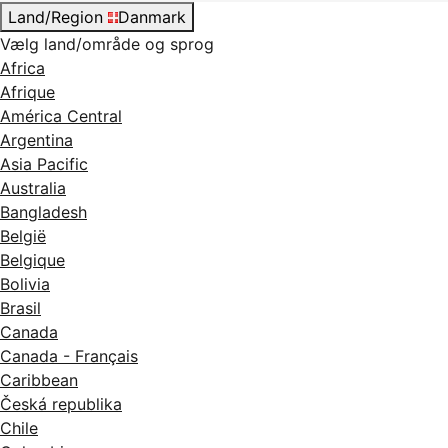
Land/Region
Danmark
Vælg land/område og sprog
Africa
Afrique
América Central
Argentina
Asia Pacific
Australia
Bangladesh
België
Belgique
Bolivia
Brasil
Canada
Canada - Français
Caribbean
Česká republika
Chile