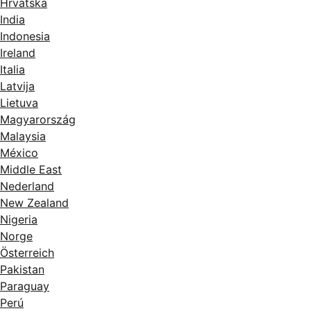
Hrvatska
India
Indonesia
Ireland
Italia
Latvija
Lietuva
Magyarország
Malaysia
México
Middle East
Nederland
New Zealand
Nigeria
Norge
Österreich
Pakistan
Paraguay
Perú