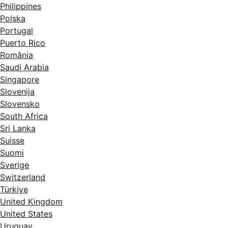
Philippines
Polska
Portugal
Puerto Rico
România
Saudi Arabia
Singapore
Slovenija
Slovensko
South Africa
Sri Lanka
Suisse
Suomi
Sverige
Switzerland
Türkiye
United Kingdom
United States
Uruguay