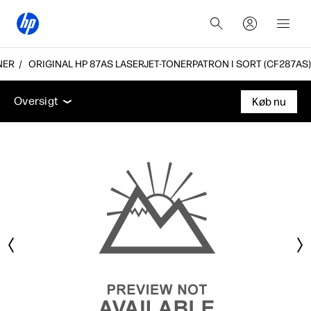
NER
ORIGINAL HP 87AS LASERJET-TONERPATRON I SORT (CF287AS)
Oversigt
Funktioner
Support
Oversigt
Køb nu
Oversigt
Funktioner
Support