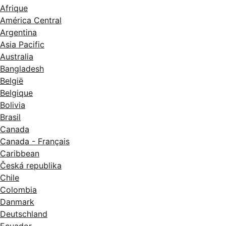
Afrique
América Central
Argentina
Asia Pacific
Australia
Bangladesh
België
Belgique
Bolivia
Brasil
Canada
Canada - Français
Caribbean
Česká republika
Chile
Colombia
Danmark
Deutschland