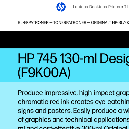
Laptops
Desktops
Printere
Ti
BLÆKPATRONER ─ TONERPATRONER ─ ORIGINALT HP-BLÆK
HP 745 130-ml Desi
(F9K00A)
Produce impressive, high-impact gr
chromatic red ink creates eye-catch
signs and posters. Easily produce a w
of graphics and technical applications
ml and cost-effective 300-ml Original