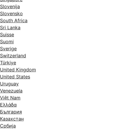
Slovenija
Slovensko
South Africa
Sri Lanka
Suisse
Suomi
Sverige
Switzerland
Türkiye
United Kingdom
United States
Uruguay
Venezuela
Việt Nam
Ελλάδα
България
Казахстан
Србија