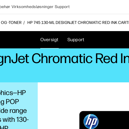
lbehør
Virksomhedsløsninger
Support
 OG -TONER
HP 745 130-ML DESIGNJET CHROMATIC RED INK CART
Oversigt
Support
gnJet Chromatic Red In
aphics—HP
ing POP
ide range
 with 130-
 HP