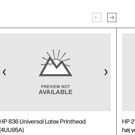
HP 836 Universal Latex Printhead
HP 2
(4UU95A)
høj y