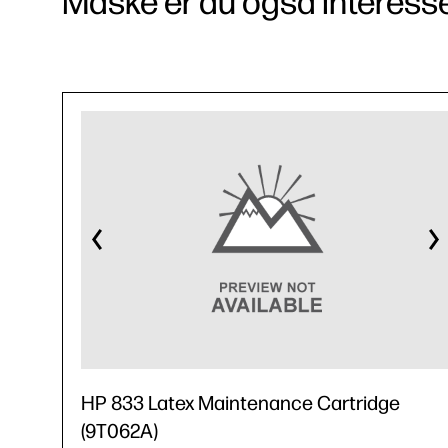
Måske er du også interessere
HP 833 Latex Maintenance Cartridge
(9T062A)