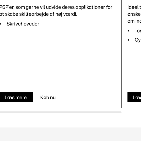
PSP'er, som gerne vil udvide deres applikationer for
Ideel 
at skabe skiltearbejde af høj værdi.
ønsker
om ind
Skrivehoveder
To
Cy
Læs mere
Køb nu
Læ