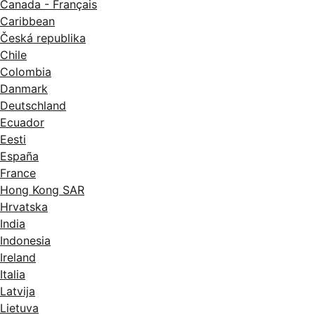
Canada - Français
Caribbean
Česká republika
Chile
Colombia
Danmark
Deutschland
Ecuador
Eesti
España
France
Hong Kong SAR
Hrvatska
India
Indonesia
Ireland
Italia
Latvija
Lietuva