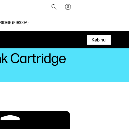
RIDGE (F9K00A)
Køb nu
k Cartridge