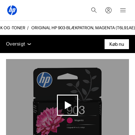
K OG -TONER
ORIGINAL HP 903-BLÆKPATRON, MAGENTA (T6L91AE)
Oversigt
Funktioner
Support
Oversigt
Køb nu
Oversigt
Funktioner
Support