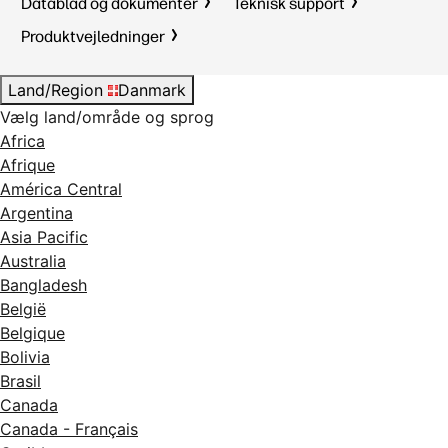
Datablad og dokumenter
Teknisk support
Produktvejledninger
Land/Region
Danmark
Vælg land/område og sprog
Africa
Afrique
América Central
Argentina
Asia Pacific
Australia
Bangladesh
België
Belgique
Bolivia
Brasil
Canada
Canada - Français