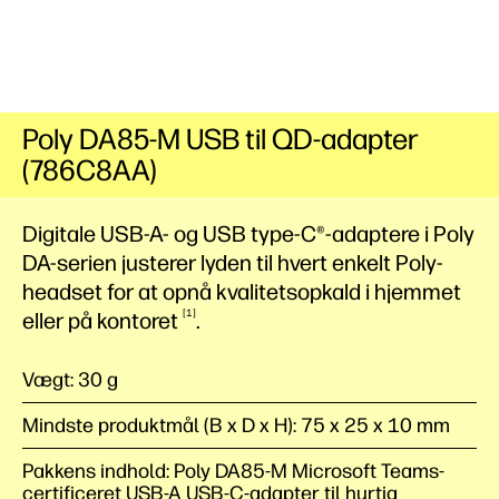
Poly DA85-M USB til QD-adapter
(786C8AA)
Digitale USB-A- og USB type-C®-adaptere i Poly
DA-serien justerer lyden til hvert enkelt Poly-
headset for at opnå kvalitetsopkald i hjemmet
1
eller på
kontoret
.
Vægt: 30 g
Mindste produktmål (B x D x H): 75 x 25 x 10 mm
Pakkens indhold: Poly DA85-M Microsoft Teams-
certificeret USB-A USB-C-adapter til hurtig