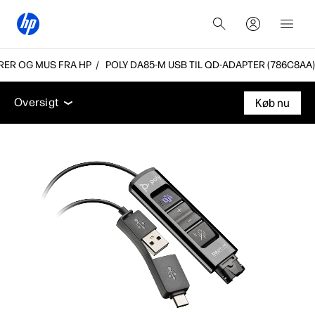
RER OG MUS FRA HP
POLY DA85-M USB TIL QD-ADAPTER (786C8AA)
Oversigt
Funktioner
Tekniske specifikationer
Ti
Oversigt
Køb nu
Oversigt
Funktioner
Tekniske specifikationer
Tilbehør
Support