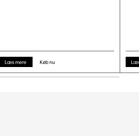
Læs mere
Køb nu
Læ