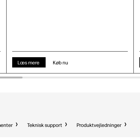
Læs mere
Køb nu
menter
Teknisk support
Produktvejledninger