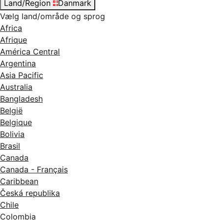
Land/Region
Danmark
Vælg land/område og sprog
Africa
Afrique
América Central
Argentina
Asia Pacific
Australia
Bangladesh
België
Belgique
Bolivia
Brasil
Canada
Canada - Français
Caribbean
Česká republika
Chile
Colombia