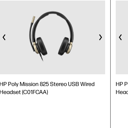
HP Poly Mission 825 Stereo USB Wired
HP P
Headset (C01FCAA)
Head