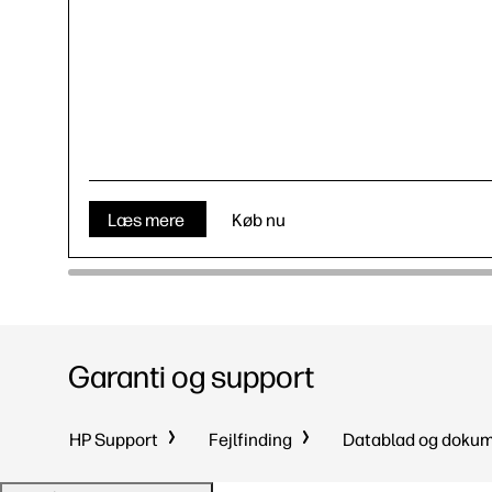
Læs mere
Køb nu
Garanti og support
HP Support
Fejlfinding
Datablad og doku