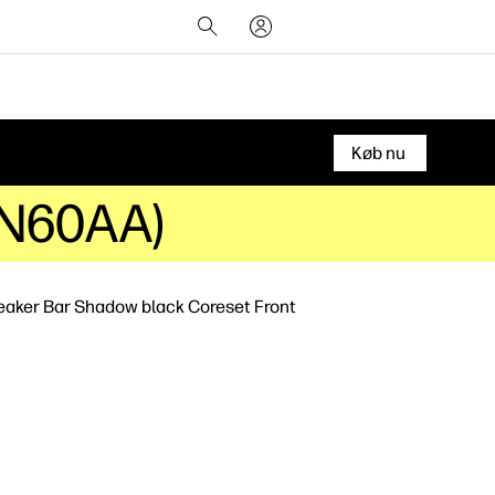
Køb nu
4N60AA)