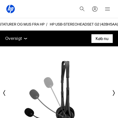
STATURER OG MUS FRA HP
HP USB-STEREOHEADSET G2 (428H5AA)
Oversigt
Tekniske specifikationer
Tilbehør
Supp
Oversigt
Køb nu
Oversigt
Tekniske specifikationer
Tilbehør
Support