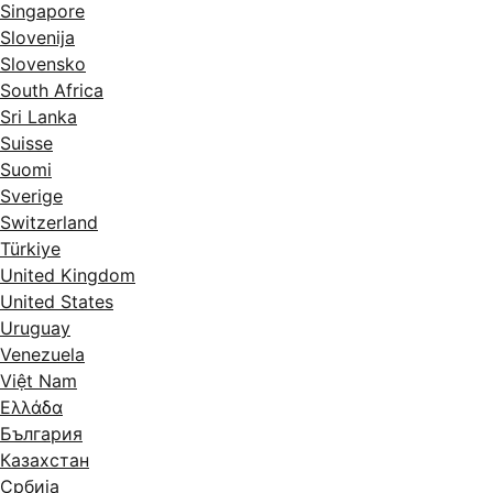
Singapore
Slovenija
Slovensko
South Africa
Sri Lanka
Suisse
Suomi
Sverige
Switzerland
Türkiye
United Kingdom
United States
Uruguay
Venezuela
Việt Nam
Ελλάδα
България
Казахстан
Србија