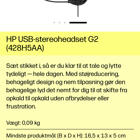
HP USB-stereoheadset G2
(428H5AA)
Sæt stikket i, så er du klar til at tale og lytte
tydeligt ─ hele dagen. Med støjreducering,
behageligt design og nem tilpasning gør den
behagelige lyd det nemt for dig til at skifte fra
opkald til opkald uden afbrydelser eller
frustration.
Vægt: 0,09 kg
Mindste produktmål (B x D x H): 16,5 x 13 x 5 cm