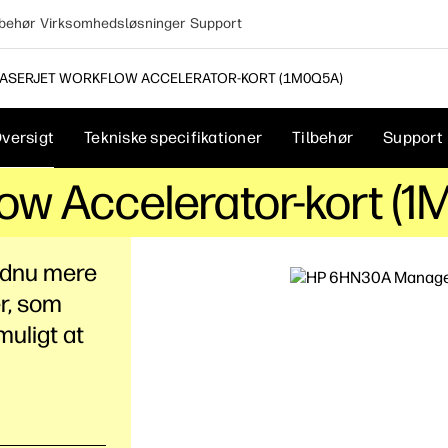
lbehør
Virksomhedsløsninger
Support
LASERJET WORKFLOW ACCELERATOR-KORT (1M0Q5A)
versigt
Tekniske specifikationer
Tilbehør
Support
ow Accelerator-kort (
ndnu mere
r, som
muligt at