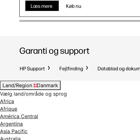
Læs mere
Køb nu
Garanti og support
HP Support
Fejlfinding
Datablad og doku
Land/Region
Danmark
Vælg land/område og sprog
Africa
Afrique
América Central
Argentina
Asia Pacific
Australia