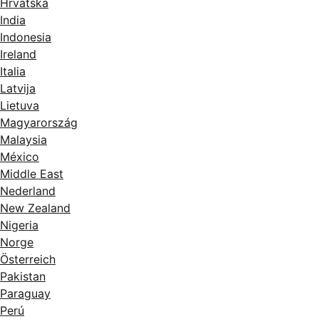
Hrvatska
India
Indonesia
Ireland
Italia
Latvija
Lietuva
Magyarország
Malaysia
México
Middle East
Nederland
New Zealand
Nigeria
Norge
Österreich
Pakistan
Paraguay
Perú