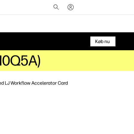
Køb nu
1M0Q5A)