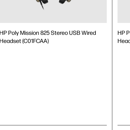
HP Poly Mission 825 Stereo USB Wired
HP P
Headset (C01FCAA)
Head