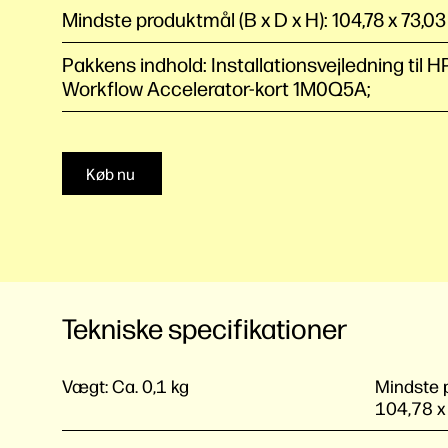
Mindste produktmål (B x D x H): 104,78 x 73,0
Pakkens indhold: Installationsvejledning til H
Workflow Accelerator-kort 1M0Q5A;
Køb nu
Tekniske specifikationer
Vægt:
Ca. 0,1 kg
Mindste p
104,78 x