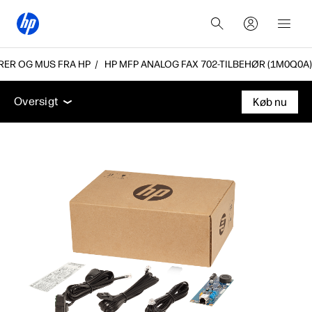
RER OG MUS FRA HP
HP MFP ANALOG FAX 702-TILBEHØR (1M0Q0A)
Oversigt
Tekniske specifikationer
Tilbehør
Supp
Oversigt
Køb nu
Oversigt
Tekniske specifikationer
Tilbehør
Support