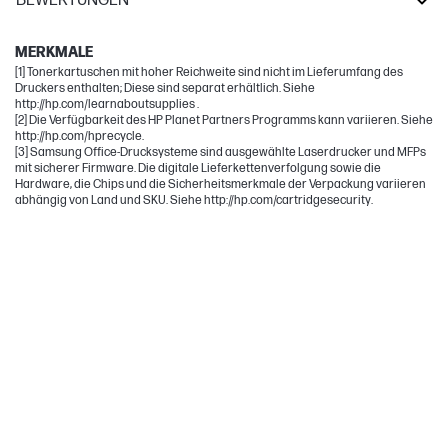
BEWERTUNGEN
Samsung
MERKMALE
[1] Tonerkartuschen mit hoher Reichweite sind nicht im Lieferumfang des
Druckers enthalten; Diese sind separat erhältlich. Siehe
http://hp.com/learnaboutsupplies .
[2] Die Verfügbarkeit des HP Planet Partners Programms kann variieren. Siehe
http://hp.com/hprecycle.
[3] Samsung Office-Drucksysteme sind ausgewählte Laserdrucker und MFPs
mit sicherer Firmware. Die digitale Lieferkettenverfolgung sowie die
Hardware, die Chips und die Sicherheitsmerkmale der Verpackung variieren
abhängig von Land und SKU. Siehe http://hp.com/cartridgesecurity.