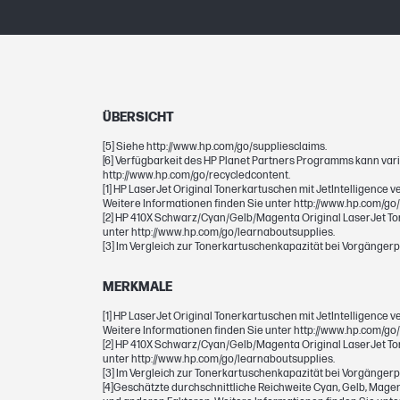
GEWICHTE
Gewicht
ÜBERSICHT
Paketgewicht
[5] Siehe http://www.hp.com/go/suppliesclaims.
[6] Verfügbarkeit des HP Planet Partners Programms kann varii
http://www.hp.com/go/recycledcontent.
[1] HP LaserJet Original Tonerkartuschen mit JetIntelligence 
PATRONEN UND DRUCKKÖPFE
Weitere Informationen finden Sie unter http://www.hp.com/go
[2] HP 410X Schwarz/Cyan/Gelb/Magenta Original LaserJet Ton
unter http://www.hp.com/go/learnaboutsupplies.
Seitenreichweite (Farbe)
[3] Im Vergleich zur Tonerkartuschenkapazität bei Vorgänger
Druckpatrone/Flasche, Farbe(n)
MERKMALE
[1] HP LaserJet Original Tonerkartuschen mit JetIntelligence 
Kennnummer
Weitere Informationen finden Sie unter http://www.hp.com/go
[2] HP 410X Schwarz/Cyan/Gelb/Magenta Original LaserJet Ton
unter http://www.hp.com/go/learnaboutsupplies.
Druckleistung (in Seiten) – Fußnote
[3] Im Vergleich zur Tonerkartuschenkapazität bei Vorgänger
[4]Geschätzte durchschnittliche Reichweite Cyan, Gelb, Magen