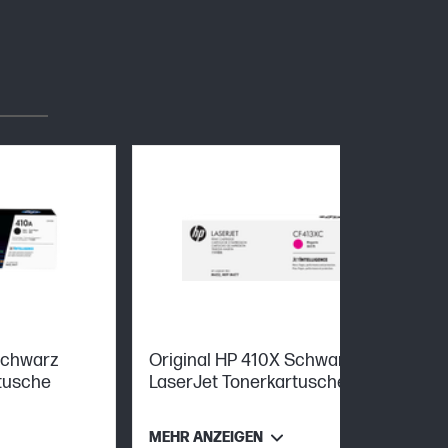
Schwarz
Original HP 410X Schwarz
tusche
LaserJet Tonerkartusche mit
hoher Reichweite
MEHR ANZEIGEN