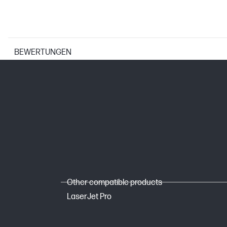
BEWERTUNGEN
DRUCKERSPEZIFIKATIONEN
Technologien zur Druckauflösung
Drucktechnologie
ABMESSUNGEN
Other compatible products
Mindestabmessungen (B x T x H)
LaserJet Pro
Paketabmessungen (B x T x H)