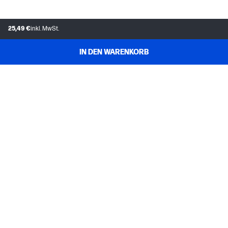
25,49 €
inkl. MwSt.
IN DEN WARENKORB
KUNDENDIENST
MEIN HP
INSTANT INK
ÜBER UNS