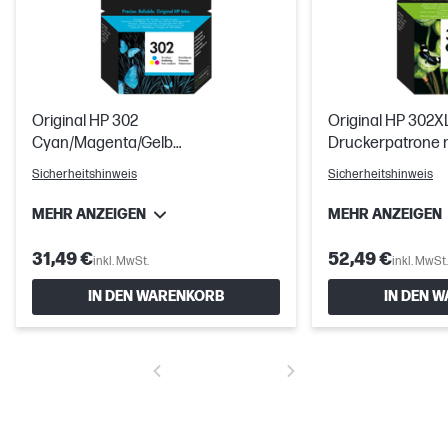
Original HP 302
Original HP 302
Cyan/Magenta/Gelb
Druckerpatrone 
Druckerpatrone
Reichweite
Sicherheitshinweis
Sicherheitshinweis
MEHR ANZEIGEN
MEHR ANZEIGEN
31,49 €
52,49 €
inkl. MwSt.
inkl. MwSt.
IN DEN WARENKORB
IN DEN 