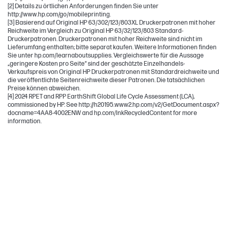
[2] Details zu örtlichen Anforderungen finden Sie unter
http://www.hp.com/go/mobileprinting.
[3] Basierend auf Original HP 63/302/123/803XL Druckerpatronen mit hoher
Reichweite im Vergleich zu Original HP 63/32/123/803 Standard-
Druckerpatronen. Druckerpatronen mit hoher Reichweite sind nicht im
Lieferumfang enthalten; bitte separat kaufen. Weitere Informationen finden
Sie unter hp.com/learnaboutsupplies. Vergleichswerte für die Aussage
„geringere Kosten pro Seite“ sind der geschätzte Einzelhandels-
Verkaufspreis von Original HP Druckerpatronen mit Standardreichweite und
die veröffentlichte Seitenreichweite dieser Patronen. Die tatsächlichen
Preise können abweichen.
[4] 2024 RPET and RPP EarthShift Global Life Cycle Assessment (LCA),
commissioned by HP. See http://h20195.www2.hp.com/v2/GetDocument.aspx?
docname=4AA8-4002ENW and hp.com/InkRecycledContent for more
information.