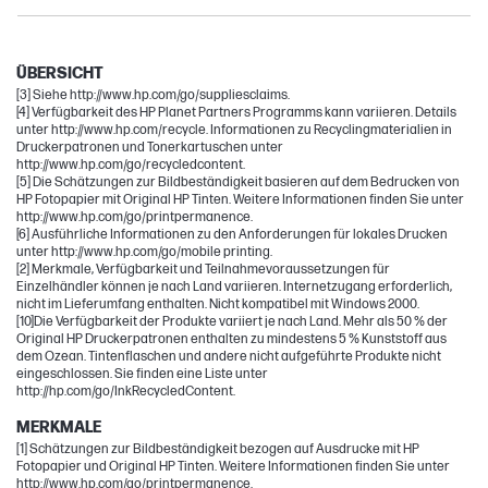
Envy
DeskJet
ÜBERSICHT
[3] Siehe http://www.hp.com/go/suppliesclaims.
[4] Verfügbarkeit des HP Planet Partners Programms kann variieren. Details
unter http://www.hp.com/recycle. Informationen zu Recyclingmaterialien in
Druckerpatronen und Tonerkartuschen unter
http://www.hp.com/go/recycledcontent.
[5] Die Schätzungen zur Bildbeständigkeit basieren auf dem Bedrucken von
HP Fotopapier mit Original HP Tinten. Weitere Informationen finden Sie unter
http://www.hp.com/go/printpermanence.
[6] Ausführliche Informationen zu den Anforderungen für lokales Drucken
unter http://www.hp.com/go/mobile printing.
[2] Merkmale, Verfügbarkeit und Teilnahmevoraussetzungen für
Einzelhändler können je nach Land variieren. Internetzugang erforderlich,
nicht im Lieferumfang enthalten. Nicht kompatibel mit Windows 2000.
[10]Die Verfügbarkeit der Produkte variiert je nach Land. Mehr als 50 % der
Original HP Druckerpatronen enthalten zu mindestens 5 % Kunststoff aus
dem Ozean. Tintenflaschen und andere nicht aufgeführte Produkte nicht
eingeschlossen. Sie finden eine Liste unter
http://hp.com/go/InkRecycledContent.
MERKMALE
[1] Schätzungen zur Bildbeständigkeit bezogen auf Ausdrucke mit HP
Fotopapier und Original HP Tinten. Weitere Informationen finden Sie unter
http://www.hp.com/go/printpermanence.