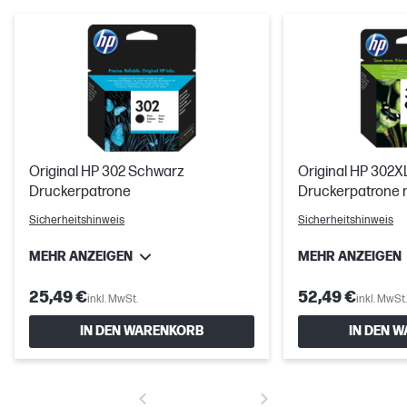
Original HP 302 Schwarz
Original HP 302
Druckerpatrone
Druckerpatrone 
Reichweite
Sicherheitshinweis
Sicherheitshinweis
MEHR ANZEIGEN
MEHR ANZEIGEN
25,49 €
52,49 €
inkl. MwSt.
inkl. MwSt.
IN DEN WARENKORB
IN DEN 