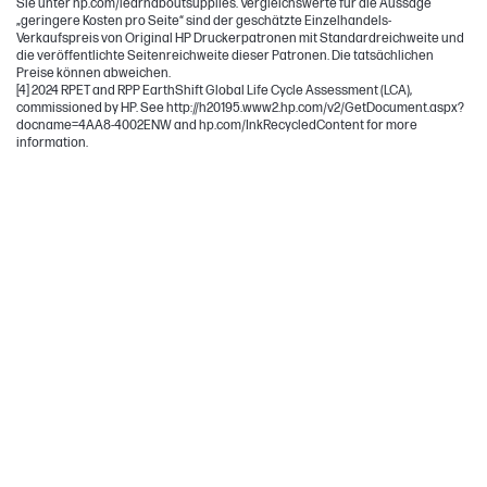
Sie unter hp.com/learnaboutsupplies. Vergleichswerte für die Aussage
„geringere Kosten pro Seite“ sind der geschätzte Einzelhandels-
Verkaufspreis von Original HP Druckerpatronen mit Standardreichweite und
die veröffentlichte Seitenreichweite dieser Patronen. Die tatsächlichen
Preise können abweichen.
[4] 2024 RPET and RPP EarthShift Global Life Cycle Assessment (LCA),
commissioned by HP. See http://h20195.www2.hp.com/v2/GetDocument.aspx?
docname=4AA8-4002ENW and hp.com/InkRecycledContent for more
information.