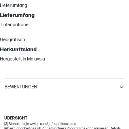
Lieferumfang
Lieferumfang
Tintenpatrone
Geografisch
Herkunftsland
Hergestellt in Malaysia
BEWERTUNGEN
OfficeJet
Envy
DeskJet
ÜBERSICHT
[3] Siehe http://www.hp.com/go/suppliesclaims.
[4] Verfügbarkeit des HP Planet Partners Programms kann variieren. Details