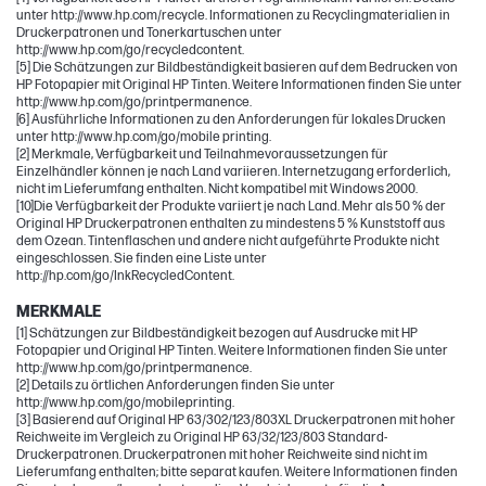
unter http://www.hp.com/recycle. Informationen zu Recyclingmaterialien in
Druckerpatronen und Tonerkartuschen unter
http://www.hp.com/go/recycledcontent.
[5] Die Schätzungen zur Bildbeständigkeit basieren auf dem Bedrucken von
HP Fotopapier mit Original HP Tinten. Weitere Informationen finden Sie unter
http://www.hp.com/go/printpermanence.
[6] Ausführliche Informationen zu den Anforderungen für lokales Drucken
unter http://www.hp.com/go/mobile printing.
[2] Merkmale, Verfügbarkeit und Teilnahmevoraussetzungen für
Einzelhändler können je nach Land variieren. Internetzugang erforderlich,
nicht im Lieferumfang enthalten. Nicht kompatibel mit Windows 2000.
[10]Die Verfügbarkeit der Produkte variiert je nach Land. Mehr als 50 % der
Original HP Druckerpatronen enthalten zu mindestens 5 % Kunststoff aus
dem Ozean. Tintenflaschen und andere nicht aufgeführte Produkte nicht
eingeschlossen. Sie finden eine Liste unter
http://hp.com/go/InkRecycledContent.
MERKMALE
[1] Schätzungen zur Bildbeständigkeit bezogen auf Ausdrucke mit HP
Fotopapier und Original HP Tinten. Weitere Informationen finden Sie unter
http://www.hp.com/go/printpermanence.
[2] Details zu örtlichen Anforderungen finden Sie unter
http://www.hp.com/go/mobileprinting.
[3] Basierend auf Original HP 63/302/123/803XL Druckerpatronen mit hoher
Reichweite im Vergleich zu Original HP 63/32/123/803 Standard-
Druckerpatronen. Druckerpatronen mit hoher Reichweite sind nicht im
Lieferumfang enthalten; bitte separat kaufen. Weitere Informationen finden