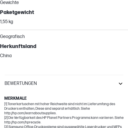
Gewichte
Paketgewicht
1,55 kg
Geografisch
Herkunftsland
China
BEWERTUNGEN
Xpress
MERKMALE
[1] Tonerkartuschen mit hoher Reichweite sind nicht im Lieferumfang des
Druckers enthalten; Diese sind separat erhältlich. Siehe
http://hp.com/learnaboutsupplies .
[2] Die Verfügbarkeit des HP Planet Partners Programms kann variieren. Siehe
http://hp.com/hprecycle.
[3] Samsung Office-Drucksysteme sind ausgewählte Laserdrucker und MFPs