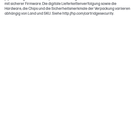
mit sicherer Firmware. Die digitale Lieferkettenverfolgung sowie die
Hardware, die Chips und die Sicherheitsmerkmale der Verpackung variieren
abhängig von Land und SKU. Siehe http://hp.com/cartridgesecurity.