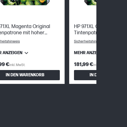
71XL Magenta Original
HP 971XL Cyan Original
enpatrone mit hoher
Tintenpatrone mit hohe
chweite
Reichweite
heitshinweis
Sicherheitshinweis
R ANZEIGEN
MEHR ANZEIGEN
99 €
181,99 €
inkl. MwSt.
inkl. MwSt.
IN DEN WARENKORB
IN DEN WARENKOR