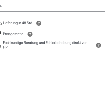
AE
Lieferung in 48 Std
Preisgarantie
Fachkundige Beratung und Fehlerbehebung direkt von
HP