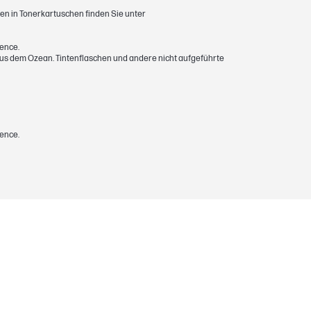
ien in Tonerkartuschen finden Sie unter
nence.
 aus dem Ozean. Tintenflaschen und andere nicht aufgeführte
nence.