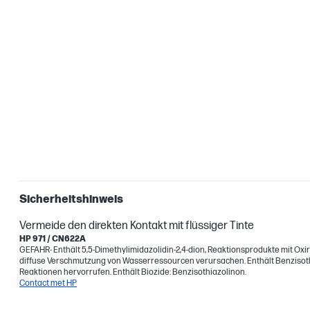
Sicherheitshinweis
Vermeide den direkten Kontakt mit flüssiger Tinte
HP 971 / CN622A
GEFAHR- Enthält 5,5-Dimethylimidazolidin-2,4-dion, Reaktionsprodukte mit Oxira
diffuse Verschmutzung von Wasserressourcen verursachen. Enthält Benzisothiaz
Reaktionen hervorrufen. Enthält Biozide: Benzisothiazolinon.
Contact met HP