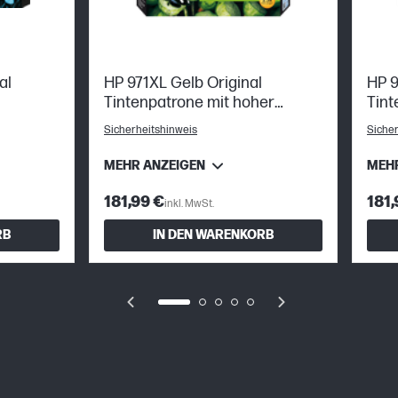
al
HP 971XL Gelb Original
HP 9
Tintenpatrone mit hoher
Tint
Reichweite
Rei
Sicherheitshinweis
Sicher
MEHR ANZEIGEN
MEH
181,99 €
181,
inkl. MwSt.
RB
IN DEN WARENKORB