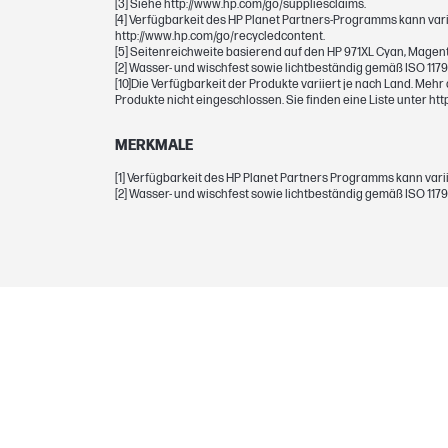
[3] Siehe http://www.hp.com/go/suppliesclaims.
[4] Verfügbarkeit des HP Planet Partners-Programms kann vari
Drucktechnologie
http://www.hp.com/go/recycledcontent.
[5] Seitenreichweite basierend auf den HP 971XL Cyan, Magen
[2] Wasser- und wischfest sowie lichtbeständig gemäß ISO 1179
[10]Die Verfügbarkeit der Produkte variiert je nach Land. Me
Produkte nicht eingeschlossen. Sie finden eine Liste unter ht
GEWICHTE
MERKMALE
Gewicht
[1] Verfügbarkeit des HP Planet Partners Programms kann vari
Paketgewicht
[2] Wasser- und wischfest sowie lichtbeständig gemäß ISO 1179
ABMESSUNGEN
Mindestabmessungen (B x T x H)
Paketabmessungen (B x T x H)
GARANTIE