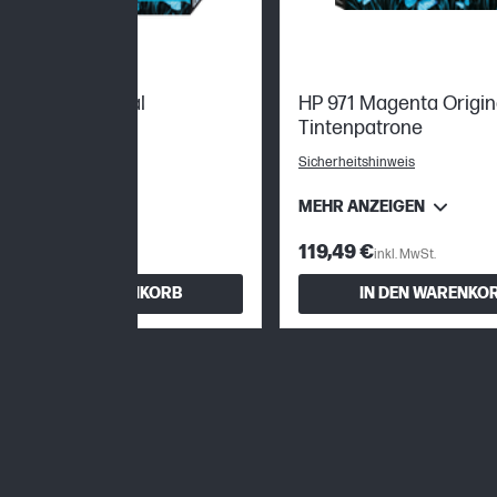
971 Gelb Original
HP 971 Magenta Origin
ckerpatrone
Tintenpatrone
erheitshinweis
Sicherheitshinweis
R ANZEIGEN
MEHR ANZEIGEN
,49 €
119,49 €
inkl. MwSt.
inkl. MwSt.
IN DEN WARENKORB
IN DEN WARENKO