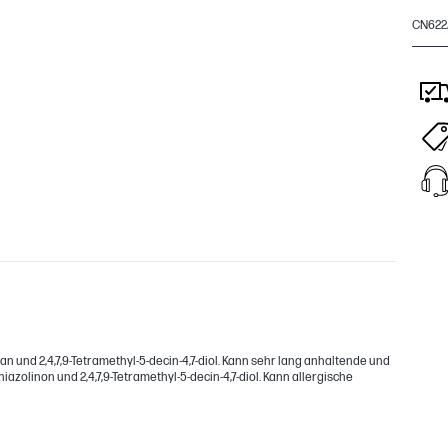
CN622
n und 2,4,7,9-Tetramethyl-5-decin-4,7-diol. Kann sehr lang anhaltende und
olinon und 2,4,7,9-Tetramethyl-5-decin-4,7-diol. Kann allergische