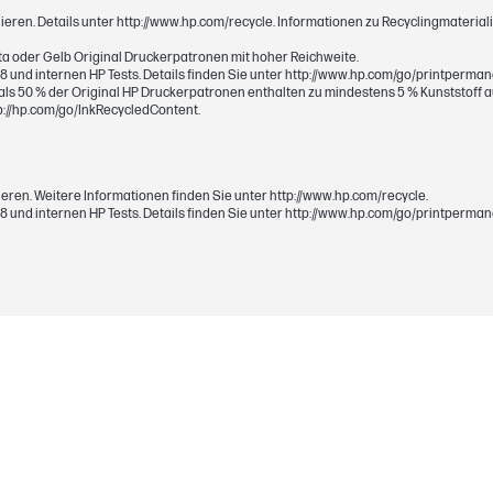
ieren. Details unter http://www.hp.com/recycle. Informationen zu Recyclingmaterial
Thermischer HP Tintenstrahldrucker
ta oder Gelb Original Druckerpatronen mit hoher Reichweite.
8 und internen HP Tests. Details finden Sie unter http://www.hp.com/go/printperma
hr als 50 % der Original HP Druckerpatronen enthalten zu mindestens 5 % Kunststoff
tp://hp.com/go/InkRecycledContent.
0,12 kg
ieren. Weitere Informationen finden Sie unter http://www.hp.com/recycle.
8 und internen HP Tests. Details finden Sie unter http://www.hp.com/go/printperma
0,14 kg
241,7 x 28,7 x 71,6 mm
241,7 x 28,7 x 71,6 mm