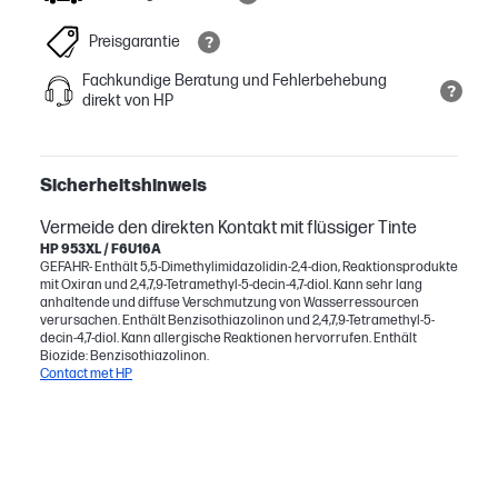
Preisgarantie
Fachkundige Beratung und Fehlerbehebung
direkt von HP
Sicherheitshinweis
Vermeide den direkten Kontakt mit flüssiger Tinte
HP 953XL / F6U16A
GEFAHR- Enthält 5,5-Dimethylimidazolidin-2,4-dion, Reaktionsprodukte
mit Oxiran und 2,4,7,9-Tetramethyl-5-decin-4,7-diol. Kann sehr lang
anhaltende und diffuse Verschmutzung von Wasserressourcen
verursachen. Enthält Benzisothiazolinon und 2,4,7,9-Tetramethyl-5-
decin-4,7-diol. Kann allergische Reaktionen hervorrufen. Enthält
Biozide: Benzisothiazolinon.
Contact met HP