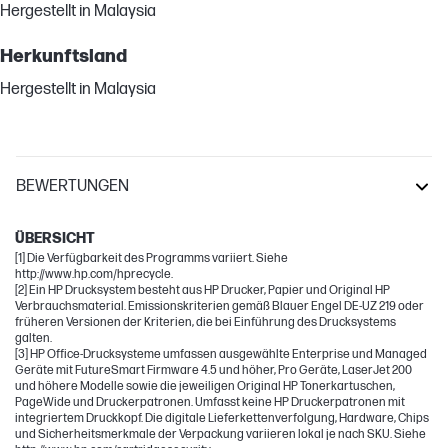
Hergestellt in Malaysia
Herkunftsland
Hergestellt in Malaysia
BEWERTUNGEN
OfficeJet Pro
ÜBERSICHT
[1] Die Verfügbarkeit des Programms variiert. Siehe
http://www.hp.com/hprecycle.
[2] Ein HP Drucksystem besteht aus HP Drucker, Papier und Original HP
Verbrauchsmaterial. Emissionskriterien gemäß Blauer Engel DE-UZ 219 oder
früheren Versionen der Kriterien, die bei Einführung des Drucksystems
galten.
[3] HP Office-Drucksysteme umfassen ausgewählte Enterprise und Managed
Geräte mit FutureSmart Firmware 4.5 und höher, Pro Geräte, LaserJet 200
und höhere Modelle sowie die jeweiligen Original HP Tonerkartuschen,
PageWide und Druckerpatronen. Umfasst keine HP Druckerpatronen mit
integriertem Druckkopf. Die digitale Lieferkettenverfolgung, Hardware, Chips
und Sicherheitsmerkmale der Verpackung variieren lokal je nach SKU. Siehe