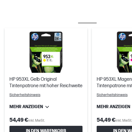
OFT ZUSAMMEN GEKAUFT
TINTE/ TONER
HP 953XL Gelb Original
HP 953XL Magent
Tintenpatrone mit hoher Reichweite
Tintenpatrone mi
Sicherheitshinweis
Sicherheitshinweis
MEHR ANZEIGEN
MEHR ANZEIGEN
54,49 €
54,49 €
inkl. MwSt.
inkl. MwSt.
IN DEN WARENKORB
IN DEN 