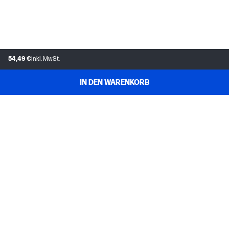
54,49 €
inkl. MwSt.
IN DEN WARENKORB
KUNDENDIENST
MEIN HP
INSTANT INK
ÜBER UNS