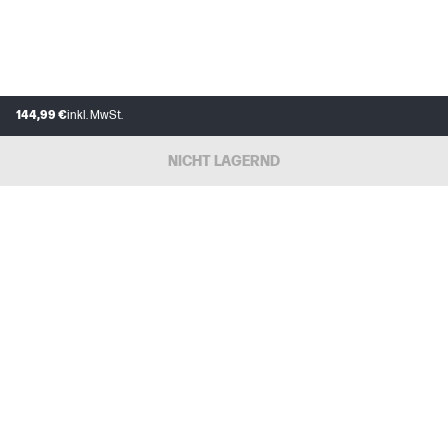
144,99 €
inkl. MwSt.
NICHT LAGERND
KUNDENDIENST
MEIN HP
INSTANT INK
ÜBER UNS