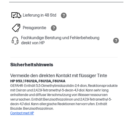
Lieferung in 48 Std
Preisgarantie
Fachkundige Beratung und Fehlerbehebung
direkt von HP
Sicherheitshinweis
Vermeide den direkten Kontakt mit flüssiger Tinte
HP 953 / F6U12A, F6U13A, F6U14A
GEFAHR- Enthält 5,5-Dimethylimidazolidin-2,4-dion, Reaktionsprodukte
mit Oxiran und 2,4,7,9-Tetramethyl-5-decin-4,7-diol. Kann sehr lang
anhaltende und diffuse Verschmutzung von Wasserressourcen
verursachen. Enthält Benzisothiazolinon und 2,4,7,9-Tetramethyl-5-
decin-4,7-diol. Kann allergische Reaktionen hervorrufen. Enthält
Biozide: Benzisothiazolinon.
Contact met HP