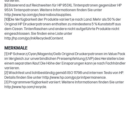
variieren.
[6] Basierend auf Reichweiten für HP 953XL Tintenpatronen gegenüber HP
953A Tintenpatronen. Weitere Informationen finden Sie unter
http://www.hp.com/go/learnaboutsupplies.
[10]Die Verfügbarkeit der Produkte variiert je nach Land. Mehr als 50 % der
Original HP Druckerpatronen enthalten zu mindestens 5 % Kunststoff aus
dem Ozean. Tintenflaschen und andere nicht aufgeführte Produkte nicht
eingeschlossen. Sie finden eine Liste unter
http://hp.com/go/InkRecycledContent.
MERKMALE
[1] HP Schwarz/Cyan/Magenta/Gelb Original Druckerpatronen im Value Pack
im Vergleich zur unverbindlichen Preisempfehlung (UVP) des Herstellers bei
einem separaten Kauf. Die Höhe der Einsparungen kann je nach Fachhändler
variieren.
[2] Wischfest und lichtbeständig gemäß ISO 11798 und internen Tests von HP.
Details finden Sie unter http://www.hp.com/go/printpermanence.
[3] Programmverfügbarkeit variiert. Weitere Informationen finden Sie unter
http://www.hp.com/recycle.