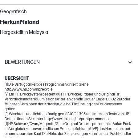
Geografisch
Herkunftsland
Hergestellt in Malaysia
BEWERTUNGEN
OfficeJet Pro
ÜBERSICHT
[1] Die Verfügbarkeit des Programms variiert. Siehe
http://www.hp.com/hprecycle.
[2] Ein HP Drucksystem besteht aus HP Drucker, Papier und Original HP
Verbrauchsmaterial. Emissionskriterien gemäß Blauer Engel DE-UZ 219 oder
früheren Versionen der Kriterien, die bei Einführung des Drucksystems
galten.
[2] Wischfest und lichtbeständig gemäß ISO 11798 und internen Tests von HP.
Details finden Sie unter http://www.hp.com/go/printpermanence.
[1] HP Schwarz/Cyan/Magenta/Gelb Original Druckerpatronen im Value Pack
im Vergleich zur unverbindlichen Preisempfehlung (UVP) des Herstellers bei
einem separaten Kauf. Die Höhe der Einsparungen kann je nach Fachhändler