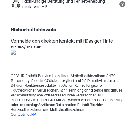
Fachkundige Beratung und Fehlerbehebung
direkt von HP
Sicherheitshinweis
Vermeide den direkten Kontakt mit flüssiger Tinte
HP 903 / T6L91AE
GEFAHR- Enthält Benzisothiazolinon, Methylisothiazolinon, 2,4,7,9-
Tetramethyl-5-decin-4,7-diol, ethoxyliert und 5,5-Dimethylimidazolidin-
2,4-dion, Reaktionsprodukte mit Oxiran. Kann allergische
Hautreaktionen verursachen. Kann sehr lang anhaltende und diffuse
Verschmutzung von Wasserressourcen verursachen. BEI
BERÜHRUNG MIT DER HAUT: Mit viel Wasser waschen. Bei Hautreizung
oder -ausschlag: Ärztlichen Rat einholen. Enthält Biozide:
Benzisothiazolinon und Methylisothiazolinon.
Contact met HP