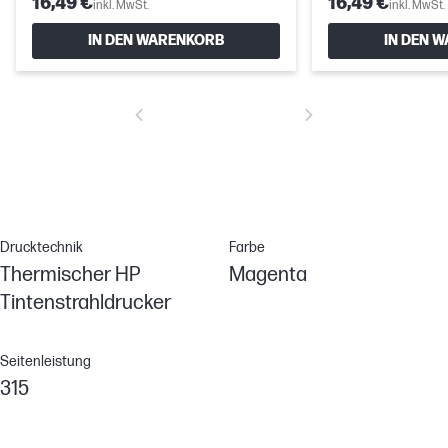
16,49 €
16,49 €
inkl. MwSt.
inkl. MwSt.
IN DEN WARENKORB
IN DEN 
Drucktechnik
Farbe
Thermischer HP
Magenta
Tintenstrahldrucker
Seitenleistung
315