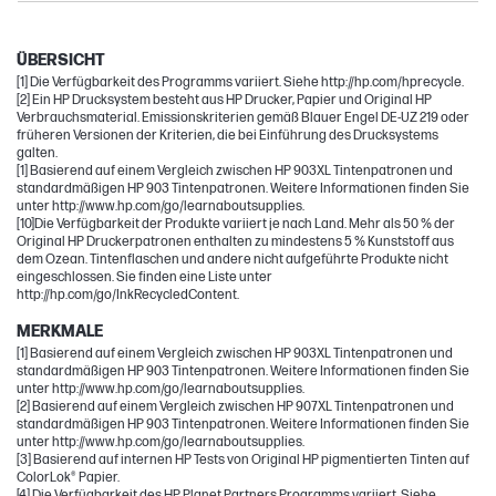
OfficeJet Pro
OfficeJet
ÜBERSICHT
[1] Die Verfügbarkeit des Programms variiert. Siehe http://hp.com/hprecycle.
[2] Ein HP Drucksystem besteht aus HP Drucker, Papier und Original HP
Verbrauchsmaterial. Emissionskriterien gemäß Blauer Engel DE-UZ 219 oder
früheren Versionen der Kriterien, die bei Einführung des Drucksystems
galten.
[1] Basierend auf einem Vergleich zwischen HP 903XL Tintenpatronen und
standardmäßigen HP 903 Tintenpatronen. Weitere Informationen finden Sie
unter http://www.hp.com/go/learnaboutsupplies.
[10]Die Verfügbarkeit der Produkte variiert je nach Land. Mehr als 50 % der
Original HP Druckerpatronen enthalten zu mindestens 5 % Kunststoff aus
dem Ozean. Tintenflaschen und andere nicht aufgeführte Produkte nicht
eingeschlossen. Sie finden eine Liste unter
http://hp.com/go/InkRecycledContent.
MERKMALE
[1] Basierend auf einem Vergleich zwischen HP 903XL Tintenpatronen und
standardmäßigen HP 903 Tintenpatronen. Weitere Informationen finden Sie
unter http://www.hp.com/go/learnaboutsupplies.
[2] Basierend auf einem Vergleich zwischen HP 907XL Tintenpatronen und
standardmäßigen HP 903 Tintenpatronen. Weitere Informationen finden Sie
unter http://www.hp.com/go/learnaboutsupplies.
[3] Basierend auf internen HP Tests von Original HP pigmentierten Tinten auf
ColorLok® Papier.
[4] Die Verfügbarkeit des HP Planet Partners Programms variiert. Siehe