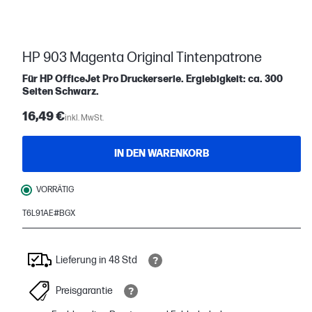
HP 903 Magenta Original Tintenpatrone
Für HP OfficeJet Pro Druckerserie. Ergiebigkeit: ca. 300
Seiten Schwarz.
16,49 €
inkl. MwSt.
IN DEN WARENKORB
VORRÄTIG
T6L91AE#BGX
Lieferung in 48 Std
Preisgarantie