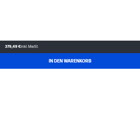
379,49 €
inkl. MwSt.
IN DEN WARENKORB
KUNDENDIENST
MEIN HP
INSTANT INK