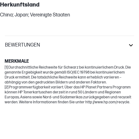
Herkunftsland
China; Japan; Vereinigte Staaten
BEWERTUNGEN
LaserJet Enterprise
MERKMALE
[1] Durchschnittliche Reichweite für Schwarz bei kontinuierlichem Druck. Die
genannte Ergiebigkeit wurde gemäß ISO/IEC 19798 bei kontinuierlichem
Druck ermittelt. Die tatsächliche Reichweite kann erheblich variieren –
abhängig von den gedruckten Bildern und anderen Faktoren.
[2] Programmverfügbarkeit variiert. Über das HP Planet Partners Programm
können HP Tonerkartuschen derzeit in rund 50 Ländern und Regionen
Europas, Asiens sowie Nord- und Südamerikas zurückgegeben und recycelt
werden. Weitere Informationen finden Sie unter http://www.hp.com/recycle.