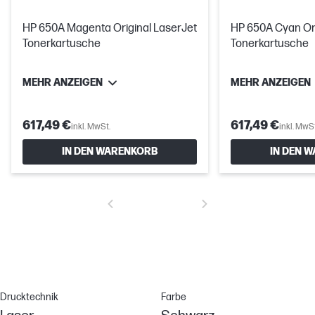
HP 650A Magenta Original LaserJet
HP 650A Cyan Ori
Tonerkartusche
Tonerkartusche
MEHR ANZEIGEN
MEHR ANZEIGEN
617,49 €
617,49 €
inkl. MwSt.
inkl. MwSt
IN DEN WARENKORB
IN DEN 
Drucktechnik
Farbe