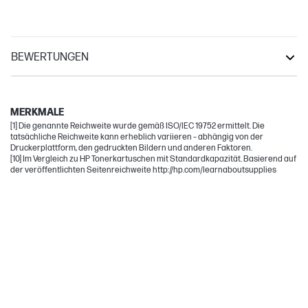
BEWERTUNGEN
LaserJet Pro
LaserJet Enterprise
MERKMALE
[1] Die genannte Reichweite wurde gemäß ISO/IEC 19752 ermittelt. Die
tatsächliche Reichweite kann erheblich variieren – abhängig von der
Druckerplattform, den gedruckten Bildern und anderen Faktoren.
[10] Im Vergleich zu HP Tonerkartuschen mit Standardkapazität. Basierend auf
der veröffentlichten Seitenreichweite http://hp.com/learnaboutsupplies