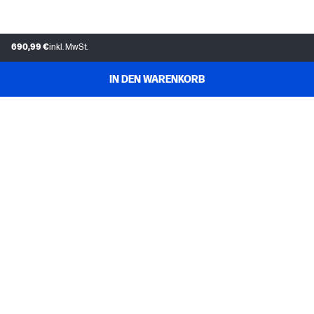
690,99 €
inkl. MwSt.
IN DEN WARENKORB
KUNDENDIENST
MEIN HP
INSTANT INK
ÜBER UNS