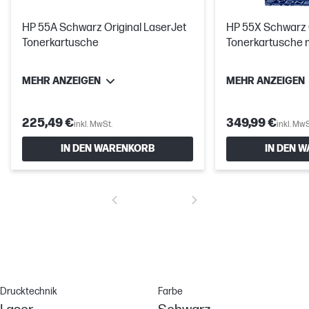
HP 55A Schwarz Original LaserJet
HP 55X Schwarz O
Tonerkartusche
Tonerkartusche m
Reichweite
MEHR ANZEIGEN
MEHR ANZEIGEN
225,49 €
349,99 €
inkl. MwSt.
inkl. MwS
IN DEN WARENKORB
IN DEN 
Drucktechnik
Farbe