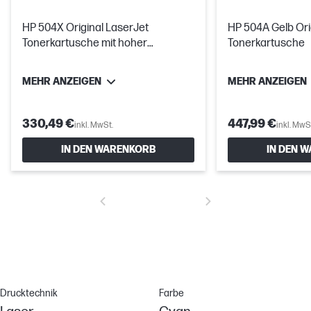
HP 504X Original LaserJet
HP 504A Gelb Ori
Tonerkartusche mit hoher
Tonerkartusche
Reichweite, Schwarz
MEHR ANZEIGEN
MEHR ANZEIGEN
330,49 €
447,99 €
inkl. MwSt.
inkl. MwS
IN DEN WARENKORB
IN DEN 
Drucktechnik
Farbe