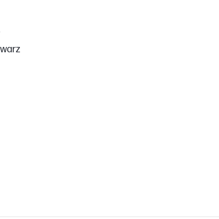
e
warz