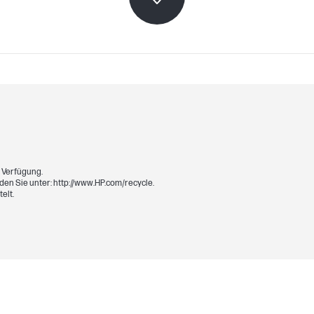
Smart
Laser
r Verfügung.
den Sie unter: http://www.HP.com/recycle.
elt.
117 x 390 x 168 mm
390 x 117 x 168 mm