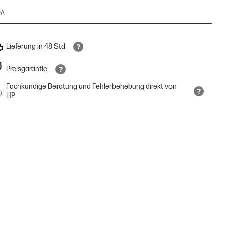
9A
Lieferung in 48 Std
Preisgarantie
Fachkundige Beratung und Fehlerbehebung direkt von
HP