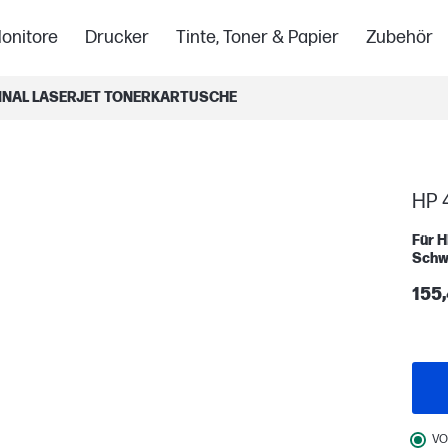
onitore
Drucker
Tinte, Toner & Papier
Zubehör
INAL LASERJET TONERKARTUSCHE
HP 
Für H
Schw
155,
VO