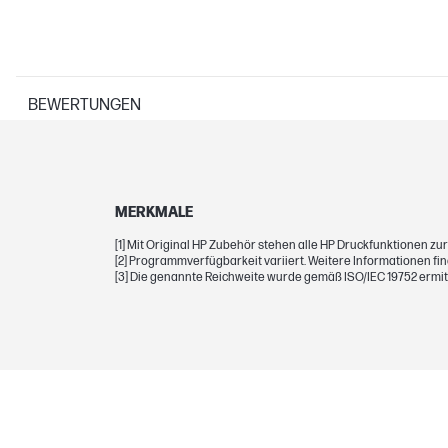
BEWERTUNGEN
DRUCKERSPEZIFIKATIONEN
Technologien zur Druckauflösung
Drucktechnologie
MERKMALE
[1] Mit Original HP Zubehör stehen alle HP Druckfunktionen zu
[2] Programmverfügbarkeit variiert. Weitere Informationen fin
[3] Die genannte Reichweite wurde gemäß ISO/IEC 19752 ermitt
ABMESSUNGEN
Mindestabmessungen (B x T x H)
Paketabmessungen (B x T x H)
GEWICHTE