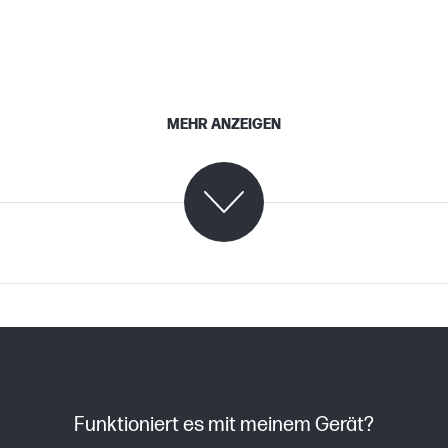
MEHR ANZEIGEN
C07988951 (PDF)
Funktioniert es mit meinem Gerät?
5,5 pl HDW, 1,3 pl LDW