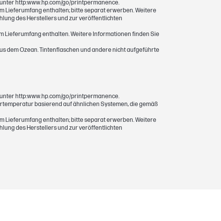
ie unter http:www.hp.com/go/printpermanence.
im Lieferumfang enthalten; bitte separat erwerben. Weitere
lung des Herstellers und zur veröffentlichten
im Lieferumfang enthalten. Weitere Informationen finden Sie
 aus dem Ozean. Tintenflaschen und andere nicht aufgeführte
ie unter http:www.hp.com/go/printpermanence.
mmertemperatur basierend auf ähnlichen Systemen, die gemäß
im Lieferumfang enthalten; bitte separat erwerben. Weitere
lung des Herstellers und zur veröffentlichten