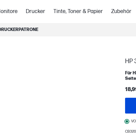
onitore
Drucker
Tinte, Toner & Papier
Zubehör
L DRUCKERPATRONE
HP 
Für H
Seite
18,9
VO
CB320