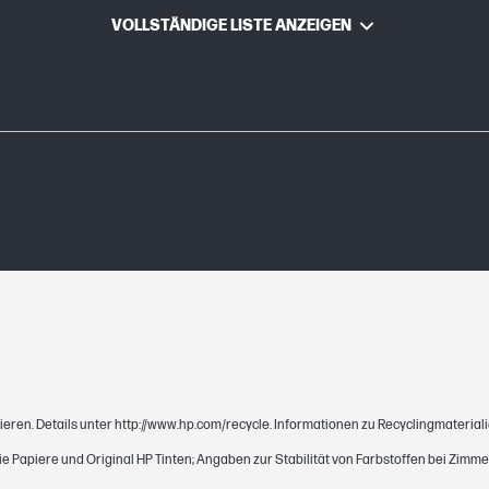
VOLLSTÄNDIGE LISTE ANZEIGEN
Farbstoffbasierend
ca. 300 Seiten
Gelb
3 ml
364
Getestet im HP Photosmart D5460 Drucker. 
24711 bzw. HP Testverfahren und kontinuierl
kann erheblich variieren – abhängig vom Inh
Faktoren. Weitere Informationen finden Sie u
ieren. Details unter http://www.hp.com/recycle. Informationen zu Recyclingmaterial
yellow
eie Papiere und Original HP Tinten; Angaben zur Stabilität von Farbstoffen bei Zi
672