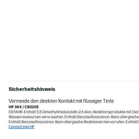
Sicherheitshinweis
Vermeide den direkten Kontakt mit flüssiger Tinte
HP 364 / CB320E
GEFAHR- Enthält 5,5-Dimethylimidazolidin-2,4-dion, Reaktionsprodukte mit Ox
Wasserressourcen verursachen. Enthält Benzisothiazolinon. Kann allergische 
Enthält Benzisothiazolinon. Kann allergische Reaktionen hervorrufen. Enthält 
Contact met HP