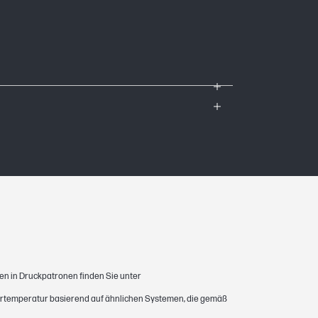
Durchschnittswerte basierend auf ISO/IEC
ichem Druck. Die tatsächliche Reichweite
alt der gedruckten Seiten und anderen
nter http://www.hp.com/de/reichweite.
ien in Druckpatronen finden Sie unter
mmertemperatur basierend auf ähnlichen Systemen, die gemäß