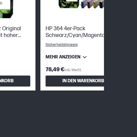
Original
HP 364 4er-Pack
t hoher
Schwarz/Cyan/Magenta/Gelb
Original Tintenpatronen
Sicherheitshinweis
MEHR ANZEIGEN
78,49 €
inkl. MwSt.
ENKORB
IN DEN WARENKORB