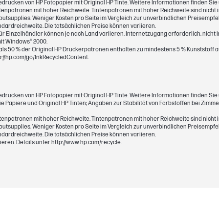
Bedrucken von HP Fotopapier mit Original HP Tinte. Weitere Informationen finden S
tenpatronen mit hoher Reichweite. Tintenpatronen mit hoher Reichweite sind nicht 
utsupplies. Weniger Kosten pro Seite im Vergleich zur unverbindlichen Preisempfeh
1 Gelb (ca. 300 Seiten)
dardreichweite. Die tatsächlichen Preise können variieren.
 Einzelhändler können je nach Land variieren. Internetzugang erforderlich, nicht 
mit Windows® 2000.
hr als 50 % der Original HP Druckerpatronen enthalten zu mindestens 5 % Kunststoff
tp://hp.com/go/InkRecycledContent.
0,03 kg
Bedrucken von HP Fotopapier mit Original HP Tinte. Weitere Informationen finden S
0,04 kg
eie Papiere und Original HP Tinten; Angaben zur Stabilität von Farbstoffen bei Zi
tenpatronen mit hoher Reichweite. Tintenpatronen mit hoher Reichweite sind nicht 
utsupplies. Weniger Kosten pro Seite im Vergleich zur unverbindlichen Preisempfeh
dardreichweite. Die tatsächlichen Preise können variieren.
eren. Details unter http://www.hp.com/recycle.
107 x 24 x 115 mm
107 x 24 x 115 mm