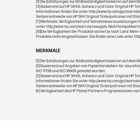
[1] Die Schätzungen zur Bildbeständigkeit basieren auf dem 
[3] Basierend auf HP 364XL Schwarz und Color Original HP Tin
Informationen finden Sie unter http://www.hp.com/go/learnabo
Seitenreichweite (Gelb)
Seitenreichweite von HP 564 Original Tintenpatronen mit Stan
[7] Merkmale, Verfügbarkeit und Teilnahmevoraussetzungen für
unter http://www.hp.com/learn/suresupply. Nicht kompatibel 
[10]Die Verfügbarkeit der Produkte variiert je nach Land. Me
GEWICHTE
Produkte nicht eingeschlossen. Sie finden eine Liste unter ht
Gewicht
MERKMALE
[1] Die Schätzungen zur Bildbeständigkeit basieren auf dem 
Paketgewicht
[2] Basierend auf Angaben von Papierherstellern für säurefr
ISO 11798 und ISO 18909 getestet wurden.
[3] Basierend auf HP 364XL Schwarz und Color Original HP Tin
Informationen finden Sie unter http://www.hp.com/go/learnabo
Seitenreichweite von HP 564 Original Tintenpatronen mit Stan
ABMESSUNGEN
[4] Verfügbarkeit des HP Planet Partners Programms kann varii
Mindestabmessungen (B x T x H)
Paketabmessungen (B x T x H)
GARANTIE