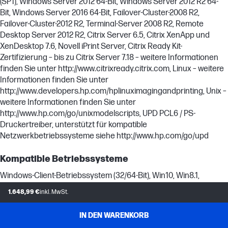
(SP1), Windows Server 2012 64-Bit, Windows Server 2012 R2 64-
Bit, Windows Server 2016 64-Bit, Failover-Cluster-2008 R2,
Failover-Cluster-2012 R2, Terminal-Server 2008 R2, Remote
Desktop Server 2012 R2, Citrix Server 6.5, Citrix XenApp und
XenDesktop 7.6, Novell iPrint Server, Citrix Ready Kit-
Zertifizierung – bis zu Citrix Server 7.18 – weitere Informationen
finden Sie unter http://www.citrixready.citrix.com, Linux – weitere
Informationen finden Sie unter
http://www.developers.hp.com/hplinuximagingandprinting, Unix –
weitere Informationen finden Sie unter
http://www.hp.com/go/unixmodelscripts, UPD PCL6 / PS-
Druckertreiber, unterstützt für kompatible
Netzwerkbetriebssysteme siehe http://www.hp.com/go/upd
Kompatible Betriebssysteme
Windows-Client-Betriebssystem (32/64-Bit), Win10, Win8.1,
Windows 8 Basic, Win8 Pro, Win8 Enterprise, Win8 Enterprise N,
1.648,99 €
inkl. MwSt.
Windows 7 Starter Edition SP1, UPD Windows 7 Ultimate, Mobile-
Betriebssysteme, iOS, Android, Mac, Apple® macOS Sierra v10.12,
IN DEN WARENKORB
Apple® macOS High Sierra v10.13, Apple® macOS Mojave v10.14,