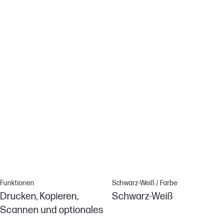
Robustheit
Überzeugende Features
Erhöhte Speicherkapazität
Verbesserte Benutzeroberfläche
Verwaltbarkeit im Unternehmen
Verbesserte Workflows
Funktionen
Schwarz-Weiß / Farbe
Drucken, Kopieren,
Schwarz-Weiß
Scannen und optionales