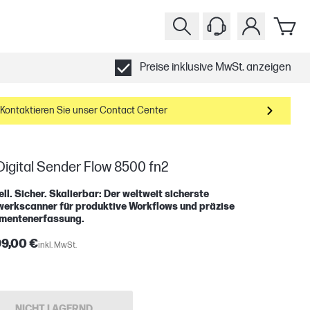
Preise inklusive MwSt. anzeigen
Kontaktieren Sie unser Contact Center
igital Sender Flow 8500 fn2
ll. Sicher. Skalierbar: Der weltweit sicherste
werkscanner für produktive Workflows und präzise
mentenerfassung.
99,00 €
inkl. MwSt.
NICHT LAGERND