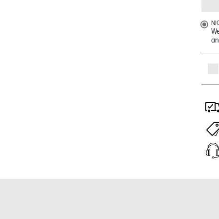
NI
We
an