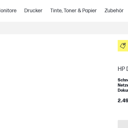
onitore
Drucker
Tinte, Toner & Papier
Zubehör
HP D
Schne
Netz
Doku
2.4