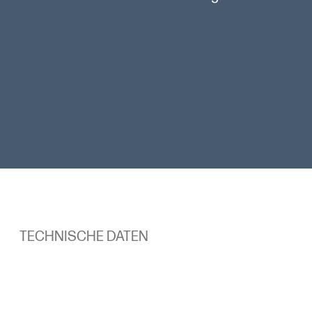
Verschlüsselte Festplatte mit 500 GB
Leistungsstarke automatisierte
Bildbearbeitungs- und
Verarbeitungsfunktionen
Integrierte und erweiterte automatisierte
Bildbearbeitung
TECHNISCHE DATEN