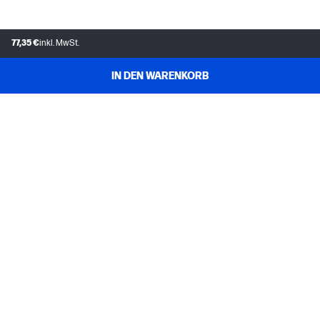
77,35 €
inkl. MwSt.
IN DEN WARENKORB
KUNDENDIENST
MEIN HP
INSTANT INK
ÜBER UNS