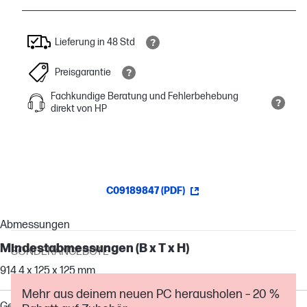
Lieferung in 48 Std
Preisgarantie
Fachkundige Beratung und Fehlerbehebung
direkt von HP
C09189847 (PDF)
Abmessungen
Mindestabmessungen (B x T x H)
SONDERANGEBOTE
914,4 x 125 x 125 mm
Mehr aus deinem neuen PC herausholen – 20 %
Gewichte