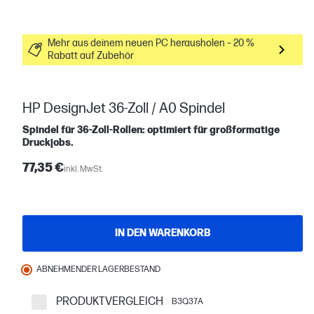
Mehr aus deinem neuen PC herausholen – 20 %
Rabatt auf Zubehör
HP DesignJet 36-Zoll / A0 Spindel
Spindel für 36‑Zoll‑Rollen: optimiert für großformatige
Druckjobs.
77,35 €
inkl. MwSt.
IN DEN WARENKORB
ABNEHMENDER LAGERBESTAND
PRODUKTVERGLEICH
B3Q37A