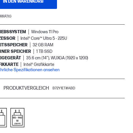
IN DEN WARENKORB
RRÄTIG
IEBSSYSTEM
Windows 11 Pro
ZESSOR
Intel® Core™ Ultra 5 - 225U
ITSSPEICHER
32 GB RAM
RNER SPEICHER
1 TB SSD
IGEGERÄT
35.6 cm (14"), WUXGA (1920 x 1200)
IKKARTE
Intel® Grafikkarte
hrliche Spezifikationen ansehen
PRODUKTVERGLEICH
B72Y1ET#ABD