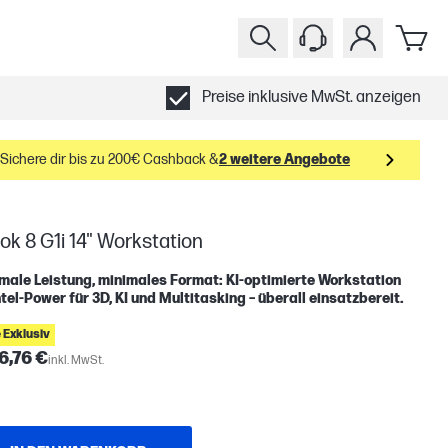
Preise inklusive MwSt. anzeigen
Sichere dir bis zu 200€ Cashback &
2 weitere Angebote
k 8 G1i 14" Workstation
ale Leistung, minimales Format: KI-optimierte Workstation
ntel-Power für 3D, KI und Multitasking – überall einsatzbereit.
 Exklusiv
6,76 €
inkl. MwSt.