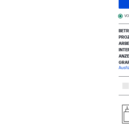
VO
BETR
PRO
ARBE
INTE
ANZE
GRAF
Ausfü