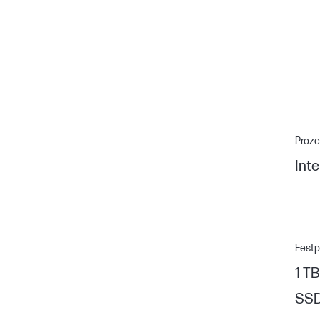
Proze
Inte
Festp
1 TB
SS