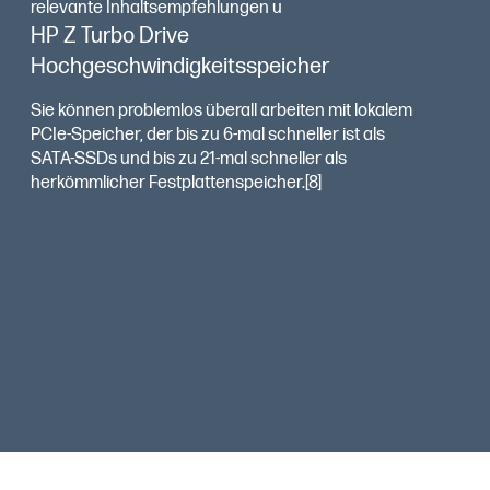
relevante Inhaltsempfehlungen u
HP Z Turbo Drive
Hochgeschwindigkeitsspeicher
Sie können problemlos überall arbeiten mit lokalem
PCIe-Speicher, der bis zu 6-mal schneller ist als
SATA-SSDs und bis zu 21-mal schneller als
herkömmlicher Festplattenspeicher.[8]
Schnelles und effizientes Wireless-LAN
Wo Sie arbeiten können, ist davon abhängig, wie
mobil Ihr PC ist und ob eine zuverlässige, schnelle
Internetverbindung verfügbar ist. Sichern Sie sich
mit Wi-Fi 7 und Datenübertragungsraten im Gigabit-
Bereich eine schnelle, zuverlässige Verbindung in
star