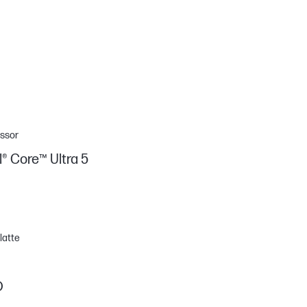
ssor
l® Core™ Ultra 5
latte
D