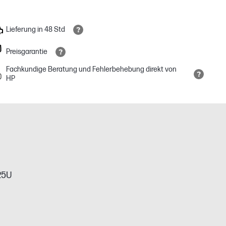
Lieferung in 48 Std
Preisgarantie
Fachkundige Beratung und Fehlerbehebung direkt von
HP
225U