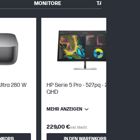
MONITORE
TASCHEN
Ultra 280 W
HP Serie 5 Pro - 527pq - 27 Zoll;
QHD
MEHR ANZEIGEN
229,00 €
inkl. MwSt.
ENKORB
IN DEN WARENKORB