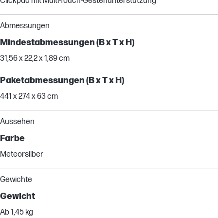
Clickpad mit Multi-Touch-Gestenunterstützung
Abmessungen
Mindestabmessungen (B x T x H)
31,56 x 22,2 x 1,89 cm
Paketabmessungen (B x T x H)
441 x 274 x 63 cm
Aussehen
Farbe
Meteorsilber
Gewichte
Gewicht
Ab 1,45 kg