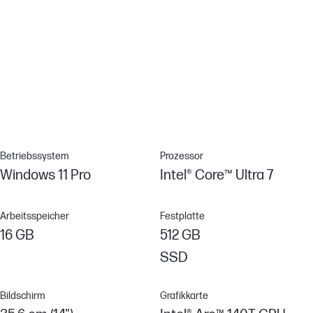
Flüssigkeitsabweisende Tastatur
Unfälle passieren, deshalb haben wir unsere Tastatur mit einer
Ablauföffnung versehen, damit kleine Mengen an verschütteter
Flüssigkeit für eine einfachere Reinigung an der Unterseite
abfließen können.[9]
Betriebssystem
Prozessor
Windows 11 Pro
Intel® Core™ Ultra 7
Arbeitsspeicher
Festplatte
16 GB
512 GB
SSD
Bildschirm
Grafikkarte