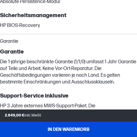
Absolute Persistence-Modul
Sicherheitsmanagement
HP BIOS-Recovery
Garantie
Garantie
Die 1-jährige beschränkte Garantie (1/1/0) umfasst 1 Jahr Garantie
auf Teile und Arbeit. Keine Vor-Ort-Reparatur. Die
Geschäftsbedingungen variieren je nach Land. Es gelten
bestimmte Einschränkungen und Ausschlussklauseln.
Support-Service inklusive
HP 3 Jahre externes MWS-Support-Paket. Die
Geschäftsbedingungen finden Sie unter
2.649,00 €
inkl. MwSt.
https://h20195.www2.hp.com/v2/GetPDF.aspx/4AA5-9399DEE &
https://www8.hp.com/h20195/v2/getpdf.aspx/4AA5-7123DEE.pdf
IN DEN WARENKORB