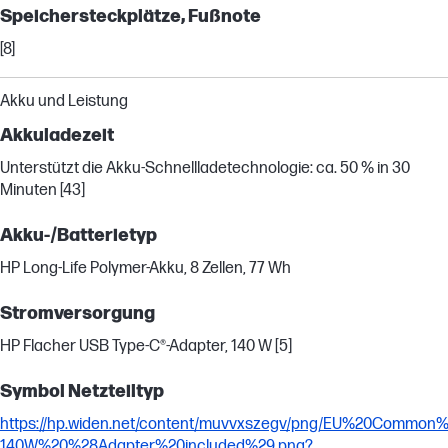
Speichersteckplätze, Fußnote
[8]
Akku und Leistung
Akkuladezeit
Unterstützt die Akku-Schnellladetechnologie: ca. 50 % in 30
Minuten [43]
Akku-/Batterietyp
HP Long-Life Polymer-Akku, 8 Zellen, 77 Wh
Stromversorgung
HP Flacher USB Type-C®-Adapter, 140 W [5]
Symbol Netzteiltyp
https://hp.widen.net/content/muvvxszegv/png/EU%20Commo
140W%20%28Adapter%20included%29.png?