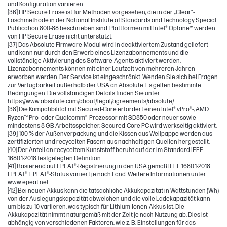
und Konfiguration variieren.
[36] HP Secure Erase ist für Methoden vorgesehen, die in der „Clear“-
Löschmethode in der National Institute of Standards and Technology Special
Publication 800-88 beschrieben sind. Plattformen mit Intel® Optane™ werden
von HP Secure Erase nicht unterstützt.
[37] Das Absolute Firmware-Modul wird in deaktiviertem Zustand geliefert
und kann nur durch den Erwerb eines Lizenzabonnements und die
vollständige Aktivierung des Software-Agents aktiviert werden.
Lizenzabonnements können mit einer Laufzeit von mehreren Jahren
erworben werden. Der Service ist eingeschränkt. Wenden Sie sich bei Fragen
zur Verfügbarkeit außerhalb der USA an Absolute. Es gelten bestimmte
Bedingungen. Die vollständigen Details finden Sie unter
https://www.absolute.com/about/legal/agreements/absolute/.
[38] Die Kompatibilität mit Secured-Core erfordert einen Intel® vPro®-, AMD
Ryzen™ Pro- oder Qualcomm®-Prozessor mit SD850 oder neuer sowie
mindestens 8 GB Arbeitsspeicher. Secured-Core PC wird werkseitig aktiviert.
[39] 100 % der Außenverpackung und die Kissen aus Wellpappe werden aus
zertifizierten und recycelten Fasern aus nachhaltigen Quellen hergestellt.
[40] Der Anteil an recyceltem Kunststoff beruht auf der im Standard IEEE
1680.1-2018 festgelegten Definition.
[41] Basierend auf EPEAT®-Registrierung in den USA gemäß IEEE 1680.1-2018
EPEAT®. EPEAT®-Status variiert je nach Land. Weitere Informationen unter
www.epeat.net.
[42] Bei neuen Akkus kann die tatsächliche Akkukapazität in Wattstunden (Wh)
von der Auslegungskapazität abweichen und die volle Ladekapazität kann
um bis zu 10 variieren, was typisch für Lithium-Ionen-Akkus ist. Die
Akkukapazität nimmt naturgemäß mit der Zeit je nach Nutzung ab. Dies ist
abhängig von verschiedenen Faktoren, wie z. B. Einstellungen für das