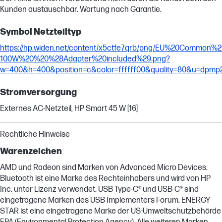
Kunden austauschbar. Wartung nach Garantie.
Symbol Netzteiltyp
https://hp.widen.net/content/x5ctfe7qrb/png/EU%20Common
100W%20%20%28Adapter%20included%29.png?
w=400&h=400&position=c&color=ffffff00&quality=80&u=dpmp
Stromversorgung
Externes AC-Netzteil, HP Smart 45 W [16]
Rechtliche Hinweise
Warenzeichen
AMD und Radeon sind Marken von Advanced Micro Devices.
Bluetooth ist eine Marke des Rechteinhabers und wird von HP
Inc. unter Lizenz verwendet. USB Type-C® und USB-C® sind
eingetragene Marken des USB Implementers Forum. ENERGY
STAR ist eine eingetragene Marke der US-Umweltschutzbehörde