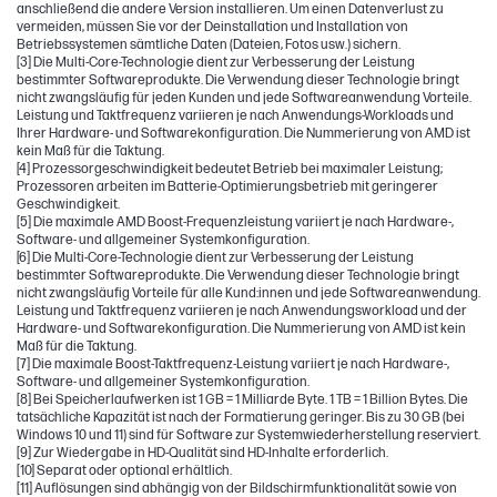
anschließend die andere Version installieren. Um einen Datenverlust zu
vermeiden, müssen Sie vor der Deinstallation und Installation von
Betriebssystemen sämtliche Daten (Dateien, Fotos usw.) sichern.
[3] Die Multi-Core-Technologie dient zur Verbesserung der Leistung
bestimmter Softwareprodukte. Die Verwendung dieser Technologie bringt
nicht zwangsläufig für jeden Kunden und jede Softwareanwendung Vorteile.
Leistung und Taktfrequenz variieren je nach Anwendungs-Workloads und
Ihrer Hardware- und Softwarekonfiguration. Die Nummerierung von AMD ist
kein Maß für die Taktung.
[4] Prozessorgeschwindigkeit bedeutet Betrieb bei maximaler Leistung;
Prozessoren arbeiten im Batterie-Optimierungsbetrieb mit geringerer
Geschwindigkeit.
[5] Die maximale AMD Boost-Frequenzleistung variiert je nach Hardware-,
Software- und allgemeiner Systemkonfiguration.
[6] Die Multi-Core-Technologie dient zur Verbesserung der Leistung
bestimmter Softwareprodukte. Die Verwendung dieser Technologie bringt
nicht zwangsläufig Vorteile für alle Kund:innen und jede Softwareanwendung.
Leistung und Taktfrequenz variieren je nach Anwendungsworkload und der
Hardware- und Softwarekonfiguration. Die Nummerierung von AMD ist kein
Maß für die Taktung.
[7] Die maximale Boost-Taktfrequenz-Leistung variiert je nach Hardware-,
Software- und allgemeiner Systemkonfiguration.
[8] Bei Speicherlaufwerken ist 1 GB = 1 Milliarde Byte. 1 TB = 1 Billion Bytes. Die
tatsächliche Kapazität ist nach der Formatierung geringer. Bis zu 30 GB (bei
Windows 10 und 11) sind für Software zur Systemwiederherstellung reserviert.
[9] Zur Wiedergabe in HD-Qualität sind HD-Inhalte erforderlich.
[10] Separat oder optional erhältlich.
[11] Auflösungen sind abhängig von der Bildschirmfunktionalität sowie von