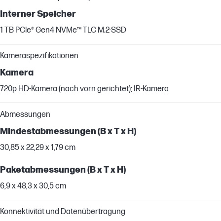
Interner Speicher
1 TB PCle® Gen4 NVMe™ TLC M.2-SSD
Kameraspezifikationen
Kamera
720p HD-Kamera (nach vorn gerichtet); IR-Kamera
Abmessungen
Mindestabmessungen (B x T x H)
30,85 x 22,29 x 1,79 cm
Paketabmessungen (B x T x H)
6,9 x 48,3 x 30,5 cm
Konnektivität und Datenübertragung