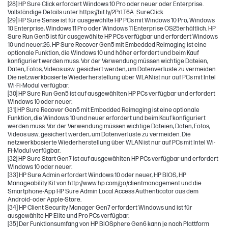
[28] HP Sure Click erfordert Windows 10 Pro oder neuer oder Enterprise.
Vollständige Details unter https://bit.ly/2PrLT6A_SureClick.
[29] HP Sure Sense ist für ausgewählte HP PCs mit Windows 10 Pro, Windows
10 Enterprise, Windows 11 Pro oder Windows 11 Enterprise OS25erhältlich. HP
Sure Run Gen5 ist für ausgewählte HP PCs verfügbar und erfordert Windows
10 und neuer.26. HP Sure Recover Gen5 mit Embedded Reimaging ist eine
optionale Funktion, die Windows 10 und höher erfordert und beim Kauf
konfiguriert werden muss. Vor der Verwendung müssen wichtige Dateien,
Daten, Fotos, Videos usw. gesichert werden, um Datenverluste zu vermeiden.
Die netzwerkbasierte Wiederherstellung über WLAN ist nur auf PCs mit Intel
Wi-Fi-Modul verfügbar.
[30] HP Sure Run Gen5 ist auf ausgewählten HP PCs verfügbar und erfordert
Windows 10 oder neuer.
[31] HP Sure Recover Gen5 mit Embedded Reimaging ist eine optionale
Funktion, die Windows 10 und neuer erfordert und beim Kauf konfiguriert
werden muss. Vor der Verwendung müssen wichtige Dateien, Daten, Fotos,
Videos usw. gesichert werden, um Datenverluste zu vermeiden. Die
netzwerkbasierte Wiederherstellung über WLAN ist nur auf PCs mit Intel Wi-
Fi-Modul verfügbar.
[32] HP Sure Start Gen7 ist auf ausgewählten HP PCs verfügbar und erfordert
Windows 10 oder neuer.
[33] HP Sure Admin erfordert Windows 10 oder neuer, HP BIOS, HP
Manageability Kit von http://www.hp.com/go/clientmanagement und die
Smartphone-App HP Sure Admin Local Access Authenticator aus dem
Android- oder Apple-Store.
[34] HP Client Security Manager Gen7 erfordert Windows und ist für
ausgewählte HP Elite und Pro PCs verfügbar.
[35] Der Funktionsumfang von HP BIOSphere Gen6 kann je nach Plattform