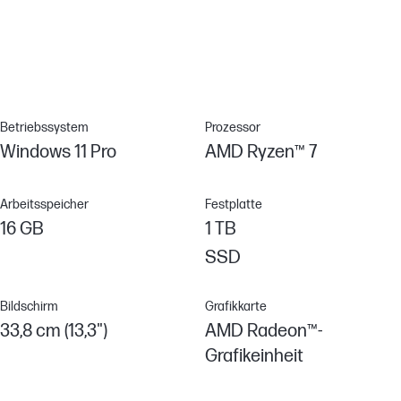
von Images und die Verwaltung von Hardware, BIOS und
Sicherheitsfunktionen, wenn der Microsoft Endpoint Manager
eingesetzt wird.[8]
Betriebssystem
Prozessor
Windows 11 Pro
AMD Ryzen™ 7
Arbeitsspeicher
Festplatte
16 GB
1 TB
SSD
Bildschirm
Grafikkarte
33,8 cm (13,3")
AMD Radeon™-
Grafikeinheit