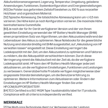
Akkufunktionsmanagement, Lagerung, Temperatur, Umgebung, geladene
Anwendungen, Funktionen, Systemkonfiguration und Energieeinstellungen.
[43] Die Polster aus geformtem Zellstoff bestehen zu 100 % aus recycelter
Holzfaser und organischem Material.
[52] Typische Abmessung. Die tatsächliche Abmessung kann um +/-0,5 mm
variieren. Die Höhe kann je nach Konfiguration variieren. Die maximale Höhe
beinhaltet keine Gummifüße.
[60] Je nach der für Ihr Gerät verfügbaren Version und der von Ihnen
gewählten Einstellung verwendet der HP Battery Health Manager (BHM)
einen proprietären Satz von Algorithmen, um den Akkuzustand während der
Lebensdauer des Akkus zu optimieren. Neue Notebooks für die gewerbliche
Nutzung sind standardmäßig mit BHM ausgestattet, auf „Akkuladung von HP
verwalten lassen“ eingestellt ist. Diese Einstellung verringert die
Ladekapazität mit der Zeit, um den Akkuzustand zu optimieren und Faktoren
zu mildern, die die Akkuqualität verschlechtern können. Durch diese
Verringerung nimmt die Akkulaufzeit mit der Zeit ab, da die verfügbare
Ladekapazität sinkt. HP kann den HP Battery Health Manager jederzeit
aktualisieren, um die verfügbaren Einstellungen, Funktionen und Leistungen
zu verbessern. Generalüberholte Produkte verfügen möglicherweise über
angepasste Standardeinstellungen, um die Benutzererfahrung zu
optimieren. Weitere Informationen zum Aktualisieren oder Ändern der
Einstellungen im HP Battery Health Manager finden Sie unter
HP.COM/SUPPORT/BATTERY .
[64] TCO Certified is a ISO 14024 Type 1 sustainability label for IT products.
Compliance with all criteria is independently verified.
MERKMALE
[2] Die Multi-core-Technologie dient zur Verbesserung der Leistung