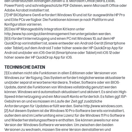
den unterstützten Anhängen zählen u. a. Microsoft Office (Word, Excel,
PowerPoint)- und schreibgeschützte PDF-Dateien, wenn Microsoft Office oder
Adobe Acrobat installiert ist.
[7] HP BIOSphere Gen6 erfordert Windows 10 und ist für ausgewählte HP Pro
und Elite PCs verfügbar. Die Funktionen können je nach Plattform und
Konfiguration variieren.
[8] Das HP Manageability Integration Kit kann unter
http://www.hp.com/go/clientmanagement heruntergeladen werden.
[9] Erfordert Internetzugang und einen PC mit Windows 10, auf dem HP
QuickDrop vorinstalliert ist, sowie entweder ein Android-Gerät (Smartphone
oder Tablet), auf dem Android 7 oder höher sowie der HP QuickDrop App für
Android und/oder ein iOS-Gerät (Smartphone oder Tablet) mit iOS 12 oder
höher sowie der HP QuickDrop App für iOS.
TECHNISCHE DATEN
[1] Es stehen nicht alle Funktionen in allen Editionen oder Versionen von
Windows zur Verfügung. Das System erfordert möglicherweise aktualisierte
und/oder separat erworbene Hardware, Treiber, Software oder ein BIOS-
Update, damit die Funktionen von Windows vollständig genutzt werden
können. Windows wird automatisch aktualisiert und aktiviert. Es sind ein High-
Speed-Internetzugang und ein Microsoft-Konto erforderlich. Es fallen ggf. ISP-
Gebühren an und es müssen im Laufe der Zeit ggf. zusätzliche
Anforderungen für Updates erfüllt werden. Siehe http://www.windows.com.
[2] Auf diesem System ist die Windows 10 Pro-Software bereits vorinstalliert,
außerdem sind im Lieferumfang eine Lizenz für die Windows 11 Pro Software
und Wiederherstellungssoftware enthalten. Sie können jeweils nur eine
Version der Windows-Software verwenden. Um zwischen den beiden
Versionen zu wechseln, müssen Sie eine Version deinstallieren und