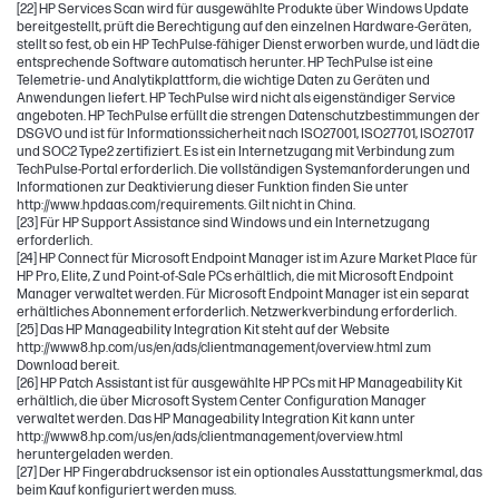
[22] HP Services Scan wird für ausgewählte Produkte über Windows Update
bereitgestellt, prüft die Berechtigung auf den einzelnen Hardware-Geräten,
stellt so fest, ob ein HP TechPulse-fähiger Dienst erworben wurde, und lädt die
entsprechende Software automatisch herunter. HP TechPulse ist eine
Telemetrie- und Analytikplattform, die wichtige Daten zu Geräten und
Anwendungen liefert. HP TechPulse wird nicht als eigenständiger Service
angeboten. HP TechPulse erfüllt die strengen Datenschutzbestimmungen der
DSGVO und ist für Informationssicherheit nach ISO27001, ISO27701, ISO27017
und SOC2 Type2 zertifiziert. Es ist ein Internetzugang mit Verbindung zum
TechPulse-Portal erforderlich. Die vollständigen Systemanforderungen und
Informationen zur Deaktivierung dieser Funktion finden Sie unter
http://www.hpdaas.com/requirements. Gilt nicht in China.
[23] Für HP Support Assistance sind Windows und ein Internetzugang
erforderlich.
[24] HP Connect für Microsoft Endpoint Manager ist im Azure Market Place für
HP Pro, Elite, Z und Point-of-Sale PCs erhältlich, die mit Microsoft Endpoint
Manager verwaltet werden. Für Microsoft Endpoint Manager ist ein separat
erhältliches Abonnement erforderlich. Netzwerkverbindung erforderlich.
[25] Das HP Manageability Integration Kit steht auf der Website
http://www8.hp.com/us/en/ads/clientmanagement/overview.html zum
Download bereit.
[26] HP Patch Assistant ist für ausgewählte HP PCs mit HP Manageability Kit
erhältlich, die über Microsoft System Center Configuration Manager
verwaltet werden. Das HP Manageability Integration Kit kann unter
http://www8.hp.com/us/en/ads/clientmanagement/overview.html
heruntergeladen werden.
[27] Der HP Fingerabdrucksensor ist ein optionales Ausstattungsmerkmal, das
beim Kauf konfiguriert werden muss.