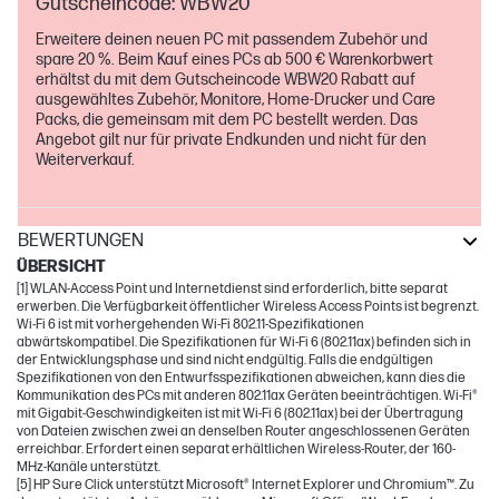
Gutscheincode: WBW20
Erweitere deinen neuen PC mit passendem Zubehör und
spare 20 %. Beim Kauf eines PCs ab 500 € Warenkorbwert
erhältst du mit dem Gutscheincode WBW20 Rabatt auf
ausgewähltes Zubehör, Monitore, Home-Drucker und Care
Packs, die gemeinsam mit dem PC bestellt werden. Das
Angebot gilt nur für private Endkunden und nicht für den
Weiterverkauf.
BEWERTUNGEN
ÜBERSICHT
[1] WLAN-Access Point und Internetdienst sind erforderlich, bitte separat
erwerben. Die Verfügbarkeit öffentlicher Wireless Access Points ist begrenzt.
Wi-Fi 6 ist mit vorhergehenden Wi-Fi 802.11-Spezifikationen
abwärtskompatibel. Die Spezifikationen für Wi-Fi 6 (802.11ax) befinden sich in
der Entwicklungsphase und sind nicht endgültig. Falls die endgültigen
Spezifikationen von den Entwurfsspezifikationen abweichen, kann dies die
Kommunikation des PCs mit anderen 802.11ax Geräten beeinträchtigen. Wi-Fi®
mit Gigabit-Geschwindigkeiten ist mit Wi-Fi 6 (802.11ax) bei der Übertragung
von Dateien zwischen zwei an denselben Router angeschlossenen Geräten
erreichbar. Erfordert einen separat erhältlichen Wireless-Router, der 160-
MHz-Kanäle unterstützt.
[5] HP Sure Click unterstützt Microsoft® Internet Explorer und Chromium™. Zu