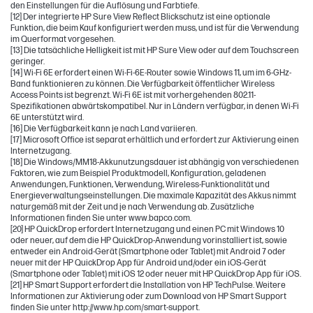
den Einstellungen für die Auflösung und Farbtiefe.
[12] Der integrierte HP Sure View Reflect Blickschutz ist eine optionale
Funktion, die beim Kauf konfiguriert werden muss, und ist für die Verwendung
im Querformat vorgesehen.
[13] Die tatsächliche Helligkeit ist mit HP Sure View oder auf dem Touchscreen
geringer.
[14] Wi-Fi 6E erfordert einen Wi-Fi-6E-Router sowie Windows 11, um im 6-GHz-
Band funktionieren zu können. Die Verfügbarkeit öffentlicher Wireless
Access Points ist begrenzt. Wi-Fi 6E ist mit vorhergehenden 802.11-
Spezifikationen abwärtskompatibel. Nur in Ländern verfügbar, in denen Wi-Fi
6E unterstützt wird.
[16] Die Verfügbarkeit kann je nach Land variieren.
[17] Microsoft Office ist separat erhältlich und erfordert zur Aktivierung einen
Internetzugang.
[18] Die Windows/MM18-Akkunutzungsdauer ist abhängig von verschiedenen
Faktoren, wie zum Beispiel Produktmodell, Konfiguration, geladenen
Anwendungen, Funktionen, Verwendung, Wireless-Funktionalität und
Energieverwaltungseinstellungen. Die maximale Kapazität des Akkus nimmt
naturgemäß mit der Zeit und je nach Verwendung ab. Zusätzliche
Informationen finden Sie unter www.bapco.com.
[20] HP QuickDrop erfordert Internetzugang und einen PC mit Windows 10
oder neuer, auf dem die HP QuickDrop-Anwendung vorinstalliert ist, sowie
entweder ein Android-Gerät (Smartphone oder Tablet) mit Android 7 oder
neuer mit der HP QuickDrop App für Android und/oder ein iOS-Gerät
(Smartphone oder Tablet) mit iOS 12 oder neuer mit HP QuickDrop App für iOS.
[21] HP Smart Support erfordert die Installation von HP TechPulse. Weitere
Informationen zur Aktivierung oder zum Download von HP Smart Support
finden Sie unter http://www.hp.com/smart-support.