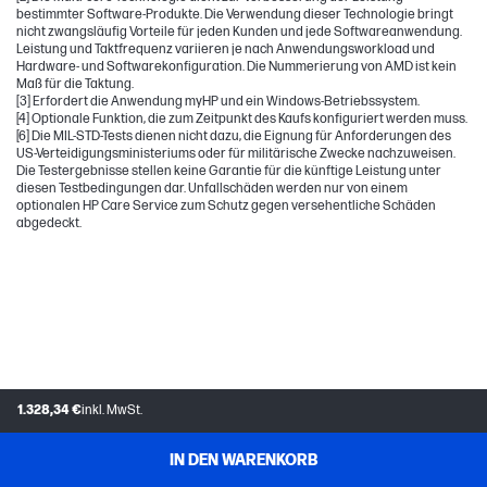
bestimmter Software-Produkte. Die Verwendung dieser Technologie bringt
nicht zwangsläufig Vorteile für jeden Kunden und jede Softwareanwendung.
Leistung und Taktfrequenz variieren je nach Anwendungsworkload und
Hardware- und Softwarekonfiguration. Die Nummerierung von AMD ist kein
Maß für die Taktung.
[3] Erfordert die Anwendung myHP und ein Windows-Betriebssystem.
[4] Optionale Funktion, die zum Zeitpunkt des Kaufs konfiguriert werden muss.
[6] Die MIL-STD-Tests dienen nicht dazu, die Eignung für Anforderungen des
US-Verteidigungsministeriums oder für militärische Zwecke nachzuweisen.
Die Testergebnisse stellen keine Garantie für die künftige Leistung unter
diesen Testbedingungen dar. Unfallschäden werden nur von einem
optionalen HP Care Service zum Schutz gegen versehentliche Schäden
abgedeckt.
1.328,34 €
inkl. MwSt.
IN DEN WARENKORB