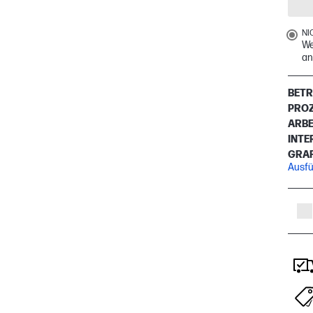
NI
We
an
BETR
PRO
ARBE
INTE
GRAF
Ausfü