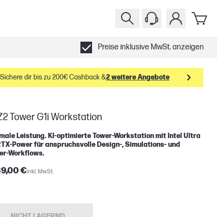
Preise inklusive MwSt. anzeigen
Sichere dir bis zu 200€ Cashback &
2 weitere Angebote
Z2 Tower G1i Workstation
ale Leistung. KI-optimierte Tower-Workstation mit Intel Ultra
TX-Power für anspruchsvolle Design-, Simulations- und
er-Workflows.
39,00 €
inkl. MwSt.
NICHT LAGERND