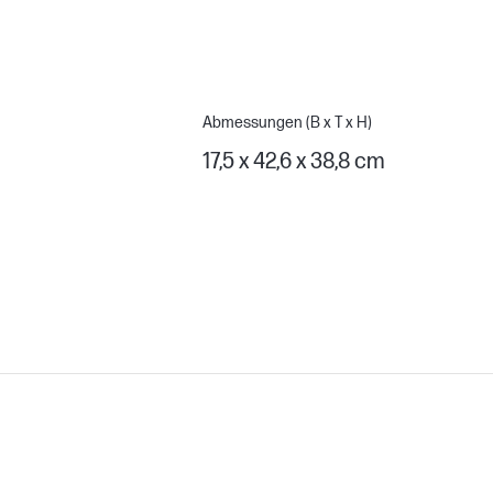
Abmessungen (B x T x H)
17,5 x 42,6 x 38,8 cm