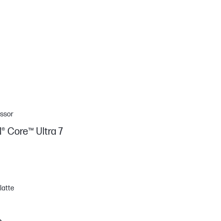
ssor
l® Core™ Ultra 7
latte