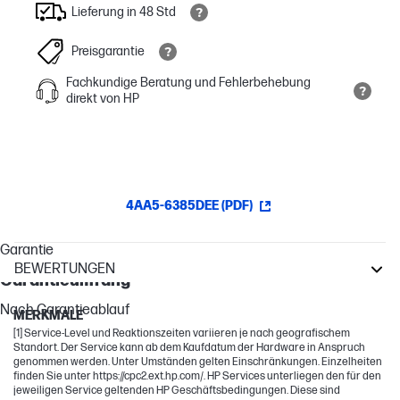
Lieferung in 48 Std
Preisgarantie
Fachkundige Beratung und Fehlerbehebung
direkt von HP
4AA5-6385DEE (PDF)
Garantie
BEWERTUNGEN
Garantieumfang
DesignJet
Nach Garantieablauf
MERKMALE
[1] Service-Level und Reaktionszeiten variieren je nach geografischem
Standort. Der Service kann ab dem Kaufdatum der Hardware in Anspruch
genommen werden. Unter Umständen gelten Einschränkungen. Einzelheiten
finden Sie unter https://cpc2.ext.hp.com/. HP Services unterliegen den für den
jeweiligen Service geltenden HP Geschäftsbedingungen. Diese sind