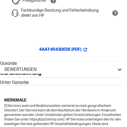
Preisgarantie
Fachkundige Beratung und Fehlerbehebung
direkt von HP
4AA7-8543DEDE (PDF)
Garantie
BEWERTUNGEN
Garantieumfang
Other compatible products
Unter Garantie
ProDesk
ProStudio
MERKMALE
[1] Service-Level und Reaktionszeiten variieren je nach geografischem
Standort. Der Service kann ab dem Kaufdatum der Hardware in Anspruch
genommen werden. Unter Umständen gelten Einschränkungen. Einzelheiten
finden Sie unter https://cpc2.ext.hp.com/. HP Services unterliegen den für den
jeweiligen Service geltenden HP Geschäftsbedingungen. Diese sind