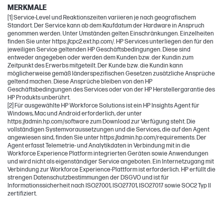
MERKMALE
[1] Service-Level und Reaktionszeiten variieren je nach geografischem
Standort. Der Service kann ab dem Kaufdatum der Hardware in Anspruch
genommen werden. Unter Umständen gelten Einschränkungen. Einzelheiten
finden Sie unter https://cpc2.ext.hp.com/. HP Services unterliegen den für den
jeweiligen Service geltenden HP Geschäftsbedingungen. Diese sind
entweder angegeben oder werden dem Kunden bzw. der Kundin zum
Zeitpunkt des Erwerbs mitgeteilt. Der Kunde bzw. die Kundin kann
möglicherweise gemäß länderspezifischen Gesetzen zusätzliche Ansprüche
geltend machen. Diese Ansprüche bleiben von den HP
Geschäftsbedingungen des Services oder von der HP Herstellergarantie des
HP Produkts unberührt.
[2] Für ausgewählte HP Workforce Solutions ist ein HP Insights Agent für
Windows, Mac und Android erforderlich, der unter
https://admin.hp.com/software zum Download zur Verfügung steht. Die
vollständigen Systemvoraussetzungen und die Services, die auf den Agent
angewiesen sind, finden Sie unter https://admin.hp.com/requirements. Der
Agent erfasst Telemetrie- und Analytikdaten in Verbindung mit in die
Workforce Experience Platform integrierten Geräten sowie Anwendungen
und wird nicht als eigenständiger Service angeboten. Ein Internetzugang mit
Verbindung zur Workforce Experience-Plattform ist erforderlich. HP erfüllt die
strengen Datenschutzbestimmungen der DSGVO und ist für
Informationssicherheit nach ISO27001, ISO27701, ISO27017 sowie SOC2 Typ II
zertifiziert.