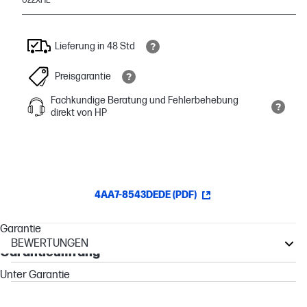
U22XHE
Lieferung in 48 Std
Preisgarantie
Fachkundige Beratung und Fehlerbehebung
direkt von HP
4AA7-8543DEDE (PDF)
Garantie
BEWERTUNGEN
Garantieumfang
EliteBook
Unter Garantie
Other compatible products
Elite