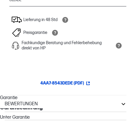
U22XDE
Lieferung in 48 Std
Preisgarantie
Fachkundige Beratung und Fehlerbehebung
direkt von HP
4AA7-8543DEDE (PDF)
Garantie
BEWERTUNGEN
Garantieumfang
EliteBook
Unter Garantie
Elite
Other compatible products