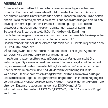
MERKMALE
[1] Service-Level und Reaktionszeiten variieren je nach geografischem
Standort. Der Service kann ab dem Kaufdatum der Hardware in Anspruch
genommen werden. Unter Umständen gelten Einschränkungen. Einzelheiten
finden Sie unter https://cpc2.ext.hp.com/. HP Services unterliegen den für den
jeweiligen Service geltenden HP Geschäftsbedingungen. Diese sind
entweder angegeben oder werden dem Kunden bzw. der Kundin zum
Zeitpunkt des Erwerbs mitgeteilt. Der Kunde bzw. die Kundin kann
möglicherweise gemäß länderspezifischen Gesetzen zusätzliche Ansprüche
geltend machen. Diese Ansprüche bleiben von den HP
Geschäftsbedingungen des Services oder von der HP Herstellergarantie des
HP Produkts unberührt.
[2] Für ausgewählte HP Workforce Solutions ist ein HP Insights Agent für
Windows, Mac und Android erforderlich, der unter
https://admin.hp.com/software zum Download zur Verfügung steht. Die
vollständigen Systemvoraussetzungen und die Services, die auf den Agent
angewiesen sind, finden Sie unter https://admin.hp.com/requirements. Der
Agent erfasst Telemetrie- und Analytikdaten in Verbindung mit in die
Workforce Experience Platform integrierten Geräten sowie Anwendungen
und wird nicht als eigenständiger Service angeboten. Ein Internetzugang mit
Verbindung zur Workforce Experience-Plattform ist erforderlich. HP erfüllt die
strengen Datenschutzbestimmungen der DSGVO und ist für
Informationssicherheit nach ISO27001, ISO27701, ISO27017 sowie SOC2 Typ II
zertifiziert.