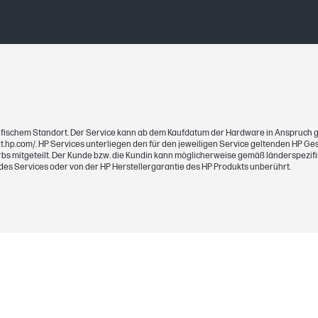
ografischem Standort. Der Service kann ab dem Kaufdatum der Hardware in Anspru
.ext.hp.com/. HP Services unterliegen den für den jeweiligen Service geltenden HP
s mitgeteilt. Der Kunde bzw. die Kundin kann möglicherweise gemäß länderspezif
s Services oder von der HP Herstellergarantie des HP Produkts unberührt.