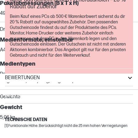
Paketabmessungen (B x T x H)
Rabatt auf Zubehör
497 x 284 x 466 mm
Beim Kauf eines PCs ab 500 € Warenkorbwert sicherst du dir
20 % Rabatt auf ausgewähltes Zubehör. Den passenden
Gutscheincode findest du auf der Produktseite des PCs.
Druckmedien
Monitor, Home-Drucker oder weiteres Zubehör einfach
zusammen mit dem PC in den Warenkorb legen und den
Medienformate, einstellbar
Gutscheincode einlösen. Der Gutschein ist nicht mit anderen
A4, B5, Doppel-Postkarte
Aktionen kombinierbar. Das Angebot gilt nur für den privaten
Gebrauch und nicht für den Weiterverkauf.
Medientypen
Papier (Bondpapier, farbig, Briefbögen, normal, vorgedruckt,
BEWERTUNGEN
vorgestanzt, Recycling, aufgeraut)
LaserJet Pro
LaserJet
Gewichte
LaserJet Flow
Gewicht
LaserJet Enterprise
5,06 kg
TECHNISCHE DATEN
[1] Funktionale Höhe. Berücksichtigt nicht die 25 mm hohen Verriegelungen
Paketgewicht