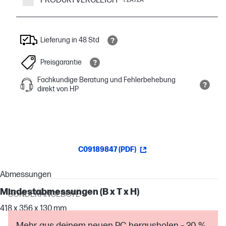
PRODUKTVERGLEICH
F2A72A
Lieferung in 48 Std
Preisgarantie
Fachkundige Beratung und Fehlerbehebung
direkt von HP
C09189847 (PDF)
Abmessungen
Mindestabmessungen (B x T x H)
SONDERANGEBOTE
418 x 356 x 130 mm
Mehr aus deinem neuen PC herausholen – 20 %