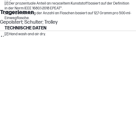
[2] Der prozentuale Anteil an recyceltem Kunststoff basiert auf der Definition
in der Norm IEEE 1680.1-2018 EPEAT®.
Trageriemen
[3] Die Berechnung der Anzahl an Flaschen basiert auf 12,7 Gramm pro 500-ml-
Einwegflasche.
Gepolstert; Schulter; Trolley
TECHNISCHE DATEN
[2] Hand wash and air dry.
Abmessungen
Paketabmessungen (B x T x H)
295 x 185 x 435 mm
Mindestabmessungen (B x T x H)
295 x 185 x 435 mm
Gewichte
Gewicht
490 g
Paketgewicht