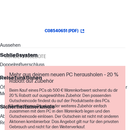
Material.[1]
C08540651 (PDF)
Aussehen
Schließsystem
SONDERANGEBOTE
Doppelreißverschluss
Mehr aus deinem neuen PC herausholen – 20 %
Reisefunktionen
Rabatt auf Zubehör
Öffnung für einen Trolley-Griff; Rückenpolsterung; Gepolsterter
Beim Kauf eines PCs ab 500 € Warenkorbwert sicherst du dir
Mesheinsatz zur Lüftung; Regenschutz
20 % Rabatt auf ausgewähltes Zubehör. Den passenden
Gutscheincode findest du auf der Produktseite des PCs.
Monitor, Home-Drucker oder weiteres Zubehör einfach
Sicherheitsmerkmale
zusammen mit dem PC in den Warenkorb legen und den
Abschließbare Reißverschlüsse; Interpunktionssichere
Gutscheincode einlösen. Der Gutschein ist nicht mit anderen
Aktionen kombinierbar. Das Angebot gilt nur für den privaten
Reißverschlüsse; Gepolsterte Laptop-Tasche
Gebrauch und nicht für den Weiterverkauf.