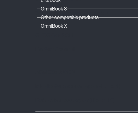
EliteBook
OmniBook 3
Wireless-Bereich (Imperial)
Other compatible products
OmniBook X
GEOGRAFISCH
Herkunftsland
ABMESSUNGEN
Mindestabmessungen (B x T x H)
Paketabmessungen (B x T x H)
UNTERSTÜTZTE BETRIEBSSYSTEME
Kompatible Betriebssysteme