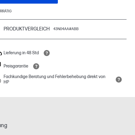
RRÄTIG
PRODUKTVERGLEICH
43N04AA#ABB
Lieferung in 48 Std
Preisgarantie
Fachkundige Beratung und Fehlerbehebung direkt von
HP
ung