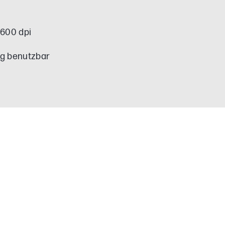
1600 dpi
ig benutzbar