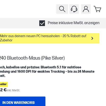
Preise inklusive MwSt. anzeigen
Mehr aus deinem neuen PC herausholen – 20 % Rabatt auf
Zubehör
40 Bluetooth-Maus (Pike Silver)
sch, kabellos und präzise: Bluetooth 5.1 für nahtlose
ndung und 1600 DPI für exaktes Tracking – bis zu 24 Monate
eit.
eller
22 €
inkl. MwSt.
IN DEN WARENKORB