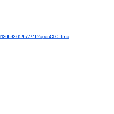
_6126692-6126777-16?openCLC=true