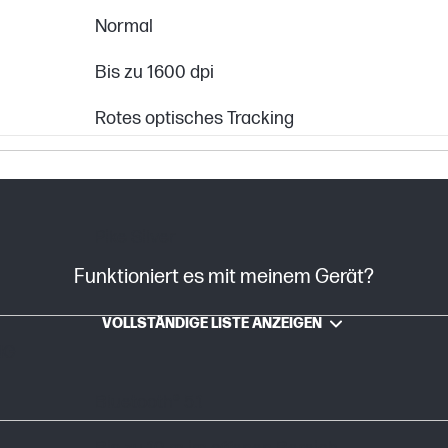
Normal
Bis zu 1600 dpi
Rotes optisches Tracking
Pike Silver
Funktioniert es mit meinem Gerät?
Akku
VOLLSTÄNDIGE LISTE ANZEIGEN
NG
Bluetooth® 5.1