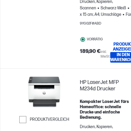
Drucken, Kopieren,
Scannen
Schwarz-Weiß
x 15 cm; A4; Umschläge
Fü
Gruppen mit bis zu 5
9YG02F#ABD
Benutzern; Druckt bis zu
20.000 Seiten pro Monat
VORRÄTIG
PRODUK
ANZEIGE
189,90 €
inkl.
IN DEN
MwSt.
WARENKO
HP LaserJet MFP
M234d Drucker
Kompakter LaserJet fürs
Homeoffice: schnelle
Drucke und einfache
Bedienung.
PRODUKTVERGLEICH
Drucken, Kopieren,
Weiter zum Vergleichen