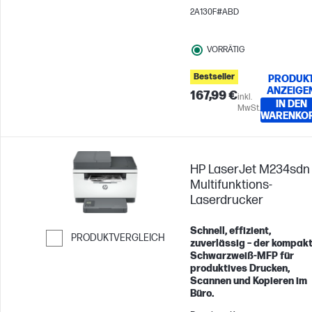
Gruppen mit bis zu
2A130F#ABD
3 Benutzern
VORRÄTIG
Bestseller
PRODUK
ANZEIGE
167,99 €
inkl.
IN DEN
MwSt.
WARENKO
HP LaserJet M234sdn
Multifunktions-
Laserdrucker
Schnell, effizient,
PRODUKTVERGLEICH
zuverlässig – der kompak
Schwarzweiß-MFP für
Weiter zum Vergleichen
produktives Drucken,
Scannen und Kopieren im
Büro.