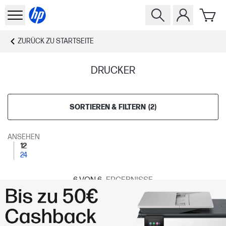
ZURÜCK ZU
STARTSEITE
DRUCKER
SORTIEREN & FILTERN
(
2
)
ANSEHEN
12
24
6
VON 6
ERGEBNISSE