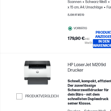
Scannen
Schwarz-Weiß
x 15 cm; A4; Umschläge
Fü
Gruppen mit bis zu 5
8J9K4F#B19
Benutzern; Druckt bis zu
20.000 Seiten pro Monat
VORRÄTIG
PRODUK
ANZEIGE
179,90 €
inkl.
IN DEN
MwSt.
WARENKO
HP LaserJet M209d
Drucker
Schnell, kompakt, effizien
Der zuverlässige
Schwarzweißdrucker für
dein Büro – mit dem
PRODUKTVERGLEICH
schnellsten Duplexdruck
Weiter zum Vergleichen
seiner Klasse.