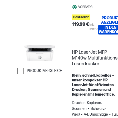
VORRÄTIG
Bestseller
PRODUK
ANZEIGE
119,99 €
inkl.
IN DEN
MwSt.
WARENKO
HP LaserJet MFP
M140w Multifunktions
Laserdrucker
PRODUKTVERGLEICH
Klein, schnell, kabellos –
Weiter zum Vergleichen
unser kompakter HP
LaserJet für effizientes
Drucken, Scannen und
Kopieren im Homeoffice.
Drucken, Kopieren,
Scannen
Schwarz-
Weiß
A4; Umschläge
Für