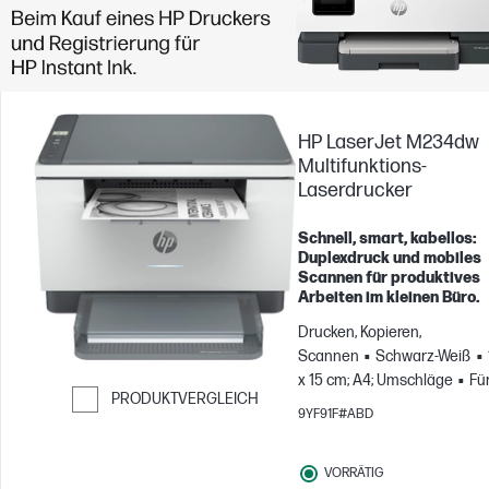
HP LaserJet M234dw
Multifunktions-
Laserdrucker
Schnell, smart, kabellos:
Duplexdruck und mobiles
Scannen für produktives
Arbeiten im kleinen Büro.
Drucken, Kopieren,
Scannen
Schwarz-Weiß
x 15 cm; A4; Umschläge
Fü
PRODUKTVERGLEICH
Gruppen mit bis zu 5
9YF91F#ABD
Benutzern; Druckt bis zu
Weiter zum Vergleichen
20.000 Seiten pro Monat
VORRÄTIG