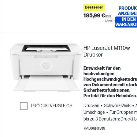
Bestseller
PRODUK
ANZEIGE
185,99 €
inkl.
IN DEN
MwSt.
WARENKO
HP LaserJet M110w
Drucker
Entwickelt für den
hochvolumigen
Hochgeschwindigkeitsdr
von Dokumenten mit star
Sicherheitsfunktionen.
Perfekt für das Heimbüro.
Drucken
Schwarz-Weiß
PRODUKTVERGLEICH
Umschläge
Für Gruppen m
Weiter zum Vergleichen
bis zu 3 Benutzern; Druckt b
zu 1.000 Seiten pro Monat
7MD66F#B19