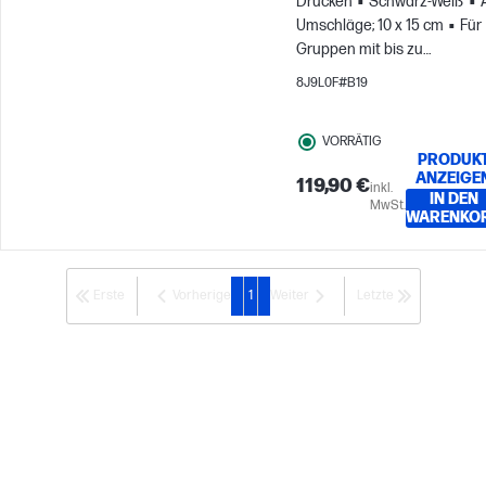
Drucken
Schwarz-Weiß
Umschläge; 10 x 15 cm
Für
Gruppen mit bis zu
5 Benutzern
8J9L0F#B19
VORRÄTIG
PRODUK
ANZEIGE
119,90 €
inkl.
IN DEN
MwSt.
WARENKO
Erste
Vorherige
1
Weiter
Letzte