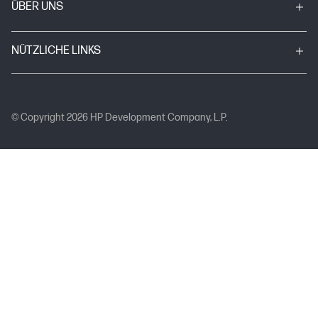
ÜBER UNS
NÜTZLICHE LINKS
© Copyright 2026 HP Development Company, L.P.
Datenschutzerklärung
Rechtehinweis zu Persönlichen Angaben
Nutzungsbedingungen
Gesetzliche Haftung für Sachmängel
Impressum
Verbraucherschlichtung
Beschränkte HP-Herstellergarantie