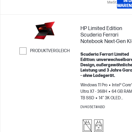
IN 
MwSt.
WAREN
HP Limited Edition
Scuderia Ferrari
Notebook Next‑Gen KI
PRODUKTVERGLEICH
Scuderia Ferrari Limited
Weiter zum Vergleichen
Edition: unverwechselbar
Design, außergewöhnlich
Leistung und 3 Jahre Gara
- ohne Ladegerät.
Windows 11 Pro
Intel® Core
Ultra X7 - 368H
64 GB RA
TB SSD
14" 3K OLED
Touchscreen, 120Hz
14" 3K
DV4G5ET#ABD
Touchscreen, 120Hz
Intel®
B390-GPU