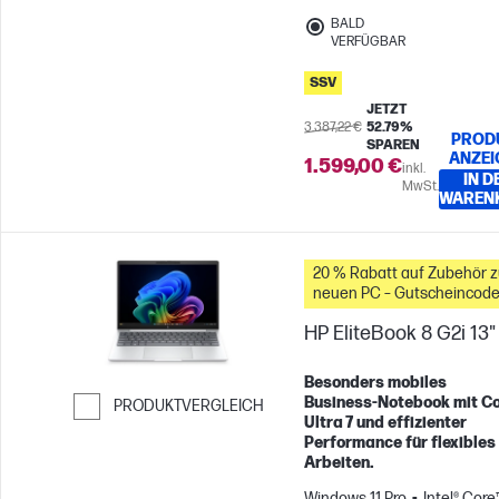
BALD
VERFÜGBAR
SSV
JETZT
3.387,22 €
52.79%
PROD
SPAREN
ANZEI
1.599,00 €
inkl.
IN D
MwSt.
WAREN
20 % Rabatt auf Zubehör 
neuen PC – Gutscheincode
WBW20
HP EliteBook 8 G2i 13"
Besonders mobiles
Business‑Notebook mit C
PRODUKTVERGLEICH
Ultra 7 und effizienter
Weiter zum Vergleichen
Performance für flexibles
Arbeiten.
Windows 11 Pro
Intel® Core