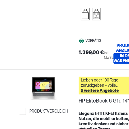
VORRÄTIG
PROD
ANZEI
1.399,00 €
inkl.
IN D
MwSt.
WAREN
Lieben oder 100-Tage
zurückgeben – volle
2 weitere Angebote
Rückerstattung &
HP EliteBook 6 G1q 14"
PRODUKTVERGLEICH
Eleganz trifft KI-Effizienz:
Nutzer, die mobil arbeiten,
Weiter zum Vergleichen
kreativ denken und sicher