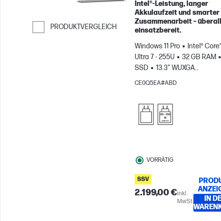
Intel®-Leistung, langer
Akkulaufzeit und smarter
Zusammenarbeit – überal
PRODUKTVERGLEICH
einsatzbereit.
Weiter zum Vergleichen
Windows 11 Pro
Intel® Core
Ultra 7 - 255U
32 GB RAM
SSD
13.3" WUXGA
Touchscreen
Intel® Grafikk
CE0Q5EA#ABD
VORRÄTIG
SSV
PROD
ANZEI
2.199,00 €
inkl.
IN D
MwSt.
WAREN