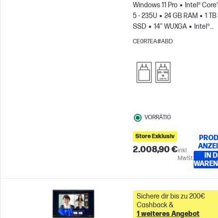
Windows 11 Pro
Intel® Core
5 - 235U
24 GB RAM
1 TB
SSD
14" WUXGA
Intel®
Grafikkarte
CE0R7EA#ABD
VORRÄTIG
Store Exklusiv
PROD
ANZE
2.008,90 €
inkl.
IN 
MwSt.
WAREN
Sichere dir bis zu 200€
Cashback &
1 weiteres Angebot