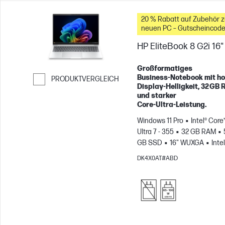
20 % Rabatt auf Zubehör 
neuen PC – Gutscheincode
WBW20
HP EliteBook 8 G2i 16"
Großformatiges
Business‑Notebook mit h
PRODUKTVERGLEICH
Display‑Helligkeit, 32 GB
Weiter zum Vergleichen
und starker
Core‑Ultra‑Leistung.
Windows 11 Pro
Intel® Core
Ultra 7 - 355
32 GB RAM
GB SSD
16" WUXGA
Intel
Grafikkarte
DK4X0AT#ABD