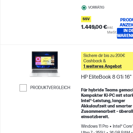
VORRÄTIG
SSV
PROD
ANZEI
1.449,00 €
inkl.
IN D
MwSt.
WAREN
Sichere dir bis zu 200€
Cashback &
1 weiteres Angebot
HP EliteBook 8 G1i 16"
PRODUKTVERGLEICH
Für hybride Teams gemac
Kompakter KI-PC mit star
Weiter zum Vergleichen
Intel®-Leistung, langer
Akkulaufzeit und smarter
Zusammenarbeit – überal
einsatzbereit.
Windows 11 Pro
Intel® Core
Ultra 7 - 255U
24 GB RAM