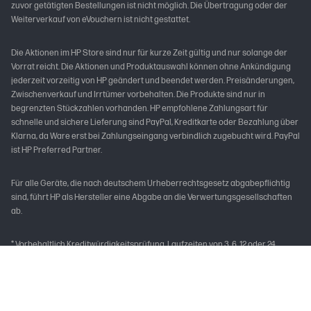
zuvor getätigten Bestellungen ist nicht möglich. Die Übertragung oder der
Weiterverkauf von eVouchern ist nicht gestattet.
Die Aktionen im HP Store sind nur für kurze Zeit gültig und nur solange der
Vorrat reicht. Die Aktionen und Produktauswahl können ohne Ankündigung
jederzeit vorzeitig von HP geändert und beendet werden. Preisänderungen,
Zwischenverkauf und Irrtümer vorbehalten. Die Produkte sind nur in
begrenzten Stückzahlen vorhanden. HP empfohlene Zahlungsart für
schnelle und sichere Lieferung sind PayPal, Kreditkarte oder Bezahlung über
Klarna, da Ware erst bei Zahlungseingang verbindlich zugebucht wird. PayPal
ist HP Preferred Partner.
Für alle Geräte, die nach deutschem Urheberrechtsgesetz abgabepflichtig
sind, führt HP als Hersteller eine Abgabe an die Verwertungsgesellschaften
ab.
* Vorbehaltlich Kreditwürdigkeitsprüfung. Laufzeiten von 3, 6, 12 oder 24
Monaten. Ab 99 € und bis zu 10.000 € Bestellwert, mit einem effektiven
Jahreszins von 0,00% p.a. und einem festen Sollzinssatz von 0,00% p.a. Gilt
für Darlehensverträge, die im Aktionszeitraum abgeschlossen werden. Der
Kreditgeber ist PayPal (Europe) S.à r.l. et Cie, S.C.A., 22-24 Boulevard Royal, L-