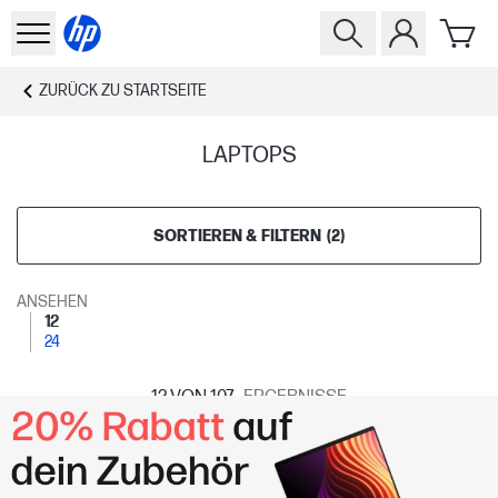
ZURÜCK ZU
STARTSEITE
LAPTOPS
SORTIEREN & FILTERN
(
2
)
ANSEHEN
12
24
12
VON 107
ERGEBNISSE