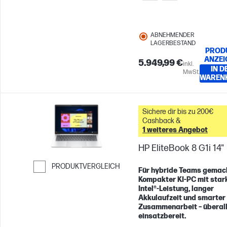
ABNEHMENDER
LAGERBESTAND
PROD
ANZEI
5.949,99 €
inkl.
IN D
MwSt.
WAREN
Sichere dir bis zu 200€
Cashback &
1 weiteres Angebot
HP EliteBook 8 G1i 14"
PRODUKTVERGLEICH
Für hybride Teams gemac
Kompakter KI-PC mit star
Weiter zum Vergleichen
Intel®-Leistung, langer
Akkulaufzeit und smarter
Zusammenarbeit – überal
einsatzbereit.