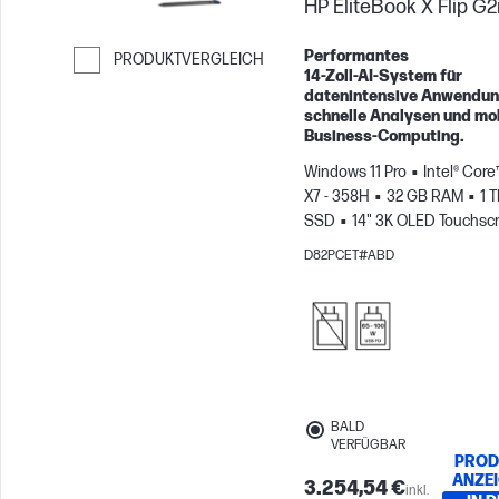
HP EliteBook X Flip G2i
Performantes
PRODUKTVERGLEICH
14‑Zoll‑AI‑System für
Weiter zum Vergleichen
datenintensive Anwendun
schnelle Analysen und mo
Business‑Computing.
Windows 11 Pro
Intel® Core
X7 - 358H
32 GB RAM
1 
SSD
14" 3K OLED Touchscr
120Hz
Intel® Arc™ B390-G
D82PCET#ABD
BALD
VERFÜGBAR
PROD
ANZE
3.254,54 €
inkl.