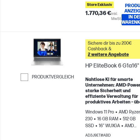
Store Exklusiv
PRODU
ANZEI
1.770,36 €
inkl.
IN DE
MwSt.
WARENK
Sichere dir bis zu 200€
Cashback &
2 weitere Angebote
HP EliteBook 6 G1a16"
PRODUKTVERGLEICH
Nahtlose KI für smarte
Unternehmen: AMD-Power
Weiter zum Vergleichen
starke Sicherheit und
effiziente Verwaltung für
produktives Arbeiten – übe
Windows 11 Pro
AMD Ryzen
230
16 GB RAM
512 GB
SSD
16" WUXGA
AMD
Radeon™ 760M Grafikkarte
AD3J9ET#ABD