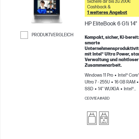
Sichere dir bis zu 200€
Cashback &
1 weiteres Angebot
HP EliteBook 6 G1i 14"
PRODUKTVERGLEICH
Kompakt, sicher, KI-bereit
smarte
Weiter zum Vergleichen
Unternehmensproduktivit
mit Intel® Ultra Power, sta
Verwaltung und nahtloser
Zusammenarbeit.
Windows 11 Pro
Intel® Core
Ultra 7 - 255U
16 GB RAM
SSD
14" WUXGA
Intel®
Grafikkarte
CE0V1EA#ABD