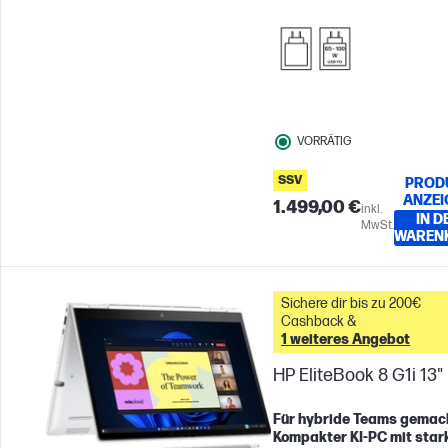
VORRÄTIG
SSV
PROD
ANZEI
1.499,00 €
inkl.
IN D
MwSt.
WAREN
Sichere dir bis zu 200€
Cashback &
1 weiteres Angebot
HP EliteBook 8 G1i 13"
Für hybride Teams gemac
Kompakter KI-PC mit star