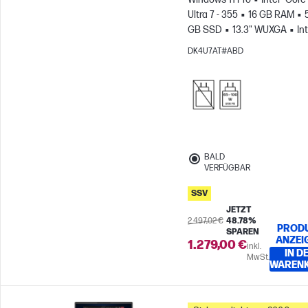
Ultra 7 - 355
16 GB RAM
GB SSD
13.3" WUXGA
Int
Grafikkarte
DK4U7AT#ABD
BALD
VERFÜGBAR
SSV
JETZT
2.497,02 €
48.78%
PROD
SPAREN
ANZEI
1.279,00 €
inkl.
IN D
MwSt.
WAREN