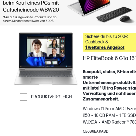
Sichere dir bis zu 200€
Cashback &
1 weiteres Angebot
HP EliteBook 6 G1a 16
Kompakt, sicher, KI-bereit
smarte
Unternehmensproduktivit
mit Intel® Ultra Power, sta
Verwaltung und nahtloser
PRODUKTVERGLEICH
Zusammenarbeit.
Weiter zum Vergleichen
Windows 11 Pro
AMD Ryzen
250
16 GB RAM
1 TB SSD
WUXGA
AMD Radeon™ 78
Grafikkarte
CE0S6EA#ABD