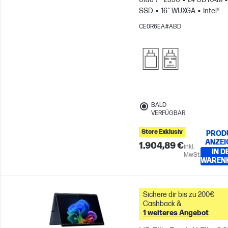
SSD
16" WUXGA
Intel®
Grafikkarte
CE0R6EA#ABD
BALD
VERFÜGBAR
Store Exklusiv
PROD
ANZEI
1.904,89 €
inkl.
IN D
MwSt.
WAREN
Sichere dir bis zu 200€
Cashback &
1 weiteres Angebot