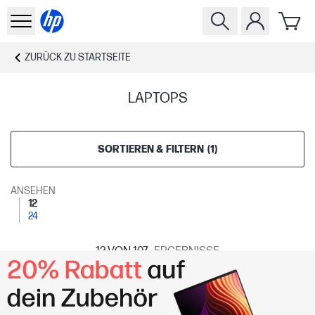
ZURÜCK ZU
STARTSEITE
LAPTOPS
SORTIEREN & FILTERN
(
1
)
ANSEHEN
12
24
12
VON 107
ERGEBNISSE