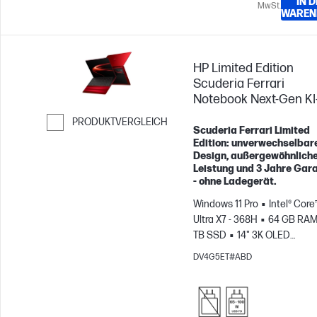
IN 
MwSt.
WAREN
HP Limited Edition
Scuderia Ferrari
Notebook Next‑Gen KI
PRODUKTVERGLEICH
Scuderia Ferrari Limited
Weiter zum Vergleichen
Edition: unverwechselbar
Design, außergewöhnlich
Leistung und 3 Jahre Gara
- ohne Ladegerät.
Windows 11 Pro
Intel® Core
Ultra X7 - 368H
64 GB RA
TB SSD
14" 3K OLED
Touchscreen, 120Hz
14" 3K
DV4G5ET#ABD
Touchscreen, 120Hz
Intel®
B390-GPU