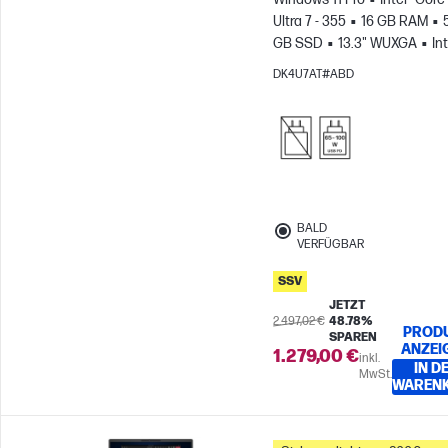
Ultra 7 - 355
16 GB RAM
GB SSD
13.3" WUXGA
Int
Grafikkarte
DK4U7AT#ABD
BALD
VERFÜGBAR
SSV
JETZT
2.497,02 €
48.78%
PROD
SPAREN
ANZEI
1.279,00 €
inkl.
IN D
MwSt.
WAREN