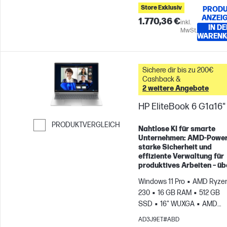
Store Exklusiv
PRODU
ANZEI
1.770,36 €
inkl.
IN DE
MwSt.
WARENK
Sichere dir bis zu 200€
Cashback &
2 weitere Angebote
HP EliteBook 6 G1a16"
PRODUKTVERGLEICH
Nahtlose KI für smarte
Unternehmen: AMD-Power
Weiter zum Vergleichen
starke Sicherheit und
effiziente Verwaltung für
produktives Arbeiten – übe
Windows 11 Pro
AMD Ryzen
230
16 GB RAM
512 GB
SSD
16" WUXGA
AMD
Radeon™ 760M Grafikkarte
AD3J9ET#ABD