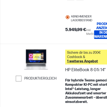
ABNEHMENDER
LAGERBESTAND
PROD
ANZEI
5.949,99 €
inkl.
IN D
MwSt.
WAREN
Sichere dir bis zu 200€
Cashback &
1 weiteres Angebot
HP EliteBook 8 G1i 14"
PRODUKTVERGLEICH
Für hybride Teams gemac
Kompakter KI-PC mit star
Weiter zum Vergleichen
Intel®-Leistung, langer
Akkulaufzeit und smarter
Zusammenarbeit – überal
einsatzbereit.