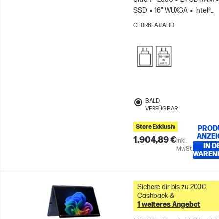
SSD
16" WUXGA
Intel®
Grafikkarte
CE0R6EA#ABD
BALD
VERFÜGBAR
Store Exklusiv
PROD
ANZEI
1.904,89 €
inkl.
IN D
MwSt.
WAREN
Sichere dir bis zu 200€
Cashback &
1 weiteres Angebot