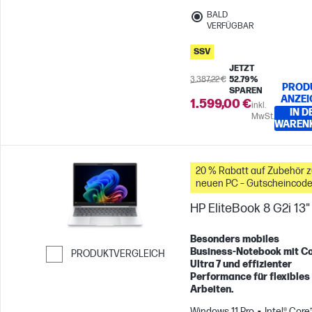
BALD
VERFÜGBAR
SSV
JETZT
3.387,22 €
52.79%
PROD
SPAREN
ANZEI
1.599,00 €
inkl.
IN D
MwSt.
WAREN
20 % Rabatt auf Zubehör 
neuen PC – Gutscheincode
WBW20
HP EliteBook 8 G2i 13"
Besonders mobiles
Business‑Notebook mit C
PRODUKTVERGLEICH
Ultra 7 und effizienter
Weiter zum Vergleichen
Performance für flexibles
Arbeiten.
Windows 11 Pro
Intel® Core