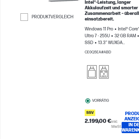
Intel®-Leistung, langer
Akkulaufzeit und smarter
Zusammenarbeit – überal
PRODUKTVERGLEICH
einsatzbereit.
Weiter zum Vergleichen
Windows 11 Pro
Intel® Core
Ultra 7 - 255U
32 GB RAM
SSD
13.3" WUXGA
Touchscreen
Intel® Grafikk
CE0Q5EA#ABD
VORRÄTIG
SSV
PROD
ANZEI
2.199,00 €
inkl.
IN D
MwSt.
WAREN