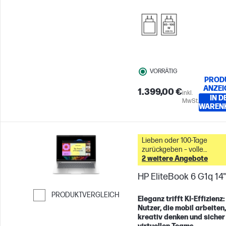
VORRÄTIG
PROD
ANZEI
1.399,00 €
inkl.
IN D
MwSt.
WAREN
Lieben oder 100-Tage
zurückgeben – volle
2 weitere Angebote
Rückerstattung &
HP EliteBook 6 G1q 14"
PRODUKTVERGLEICH
Eleganz trifft KI-Effizienz:
Nutzer, die mobil arbeiten,
Weiter zum Vergleichen
kreativ denken und sicher