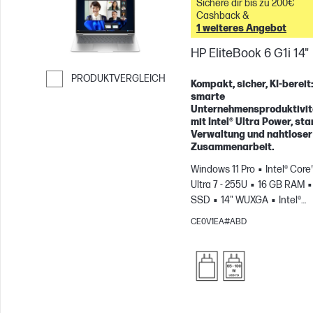
Sichere dir bis zu 200€
Cashback &
1 weiteres Angebot
HP EliteBook 6 G1i 14"
PRODUKTVERGLEICH
Kompakt, sicher, KI-bereit
smarte
Weiter zum Vergleichen
Unternehmensproduktivit
mit Intel® Ultra Power, sta
Verwaltung und nahtloser
Zusammenarbeit.
Windows 11 Pro
Intel® Core
Ultra 7 - 255U
16 GB RAM
SSD
14" WUXGA
Intel®
Grafikkarte
CE0V1EA#ABD