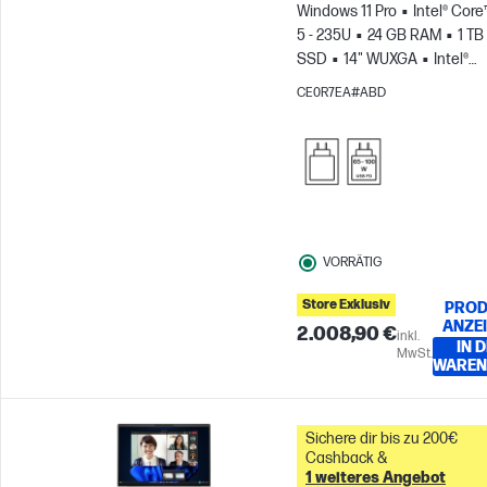
Windows 11 Pro
Intel® Core
5 - 235U
24 GB RAM
1 TB
SSD
14" WUXGA
Intel®
Grafikkarte
CE0R7EA#ABD
VORRÄTIG
Store Exklusiv
PROD
ANZE
2.008,90 €
inkl.
IN 
MwSt.
WAREN
Sichere dir bis zu 200€
Cashback &
1 weiteres Angebot