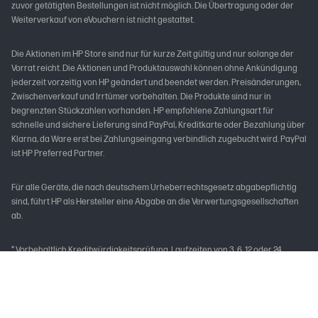
zuvor getätigten Bestellungen ist nicht möglich. Die Übertragung oder der
Weiterverkauf von eVouchern ist nicht gestattet.
Die Aktionen im HP Store sind nur für kurze Zeit gültig und nur solange der
Vorrat reicht. Die Aktionen und Produktauswahl können ohne Ankündigung
jederzeit vorzeitig von HP geändert und beendet werden. Preisänderungen,
Zwischenverkauf und Irrtümer vorbehalten. Die Produkte sind nur in
begrenzten Stückzahlen vorhanden. HP empfohlene Zahlungsart für
schnelle und sichere Lieferung sind PayPal, Kreditkarte oder Bezahlung über
Klarna, da Ware erst bei Zahlungseingang verbindlich zugebucht wird. PayPal
ist HP Preferred Partner.
Für alle Geräte, die nach deutschem Urheberrechtsgesetz abgabepflichtig
sind, führt HP als Hersteller eine Abgabe an die Verwertungsgesellschaften
ab.
* Vorbehaltlich Kreditwürdigkeitsprüfung. Laufzeiten von 3, 6, 12 oder 24
Monaten. Ab 99 € und bis zu 10.000 € Bestellwert, mit einem effektiven
Jahreszins von 0,00% p.a. und einem festen Sollzinssatz von 0,00% p.a. Gilt
für Darlehensverträge, die im Aktionszeitraum abgeschlossen werden. Der
Kreditgeber ist PayPal (Europe) S.à r.l. et Cie, S.C.A., 22-24 Boulevard Royal, L-