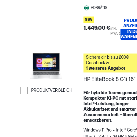
VORRÄTIG
SSV
PROD
ANZEI
1.449,00 €
inkl.
IN D
MwSt.
WAREN
Sichere dir bis zu 200€
Cashback &
1 weiteres Angebot
HP EliteBook 8 G1i 16"
PRODUKTVERGLEICH
Für hybride Teams gemac
Kompakter KI-PC mit star
Weiter zum Vergleichen
Intel®-Leistung, langer
Akkulaufzeit und smarter
Zusammenarbeit – überal
einsatzbereit.
Windows 11 Pro
Intel® Core
Ultra 7 - 255U
24 GB RAM