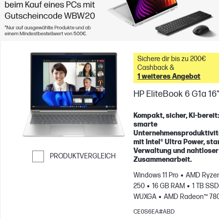
Sichere dir bis zu 200€
Cashback &
1 weiteres Angebot
HP EliteBook 6 G1a 16
Kompakt, sicher, KI-bereit
smarte
Unternehmensproduktivit
mit Intel® Ultra Power, sta
Verwaltung und nahtloser
PRODUKTVERGLEICH
Zusammenarbeit.
Weiter zum Vergleichen
Windows 11 Pro
AMD Ryzen
250
16 GB RAM
1 TB SSD
WUXGA
AMD Radeon™ 78
Grafikkarte
CE0S6EA#ABD