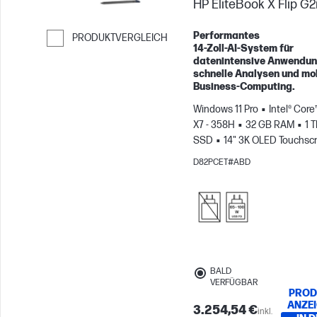
HP EliteBook X Flip G2i
Performantes
PRODUKTVERGLEICH
14‑Zoll‑AI‑System für
Weiter zum Vergleichen
datenintensive Anwendun
schnelle Analysen und mo
Business‑Computing.
Windows 11 Pro
Intel® Core
X7 - 358H
32 GB RAM
1 
SSD
14" 3K OLED Touchscr
120Hz
Intel® Arc™ B390-G
D82PCET#ABD
BALD
VERFÜGBAR
PROD
ANZE
3.254,54 €
inkl.