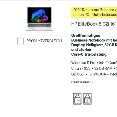
20 % Rabatt auf Zubehör 
neuen PC – Gutscheincode
WBW20
HP EliteBook 8 G2i 16"
Großformatiges
Business‑Notebook mit h
PRODUKTVERGLEICH
Display‑Helligkeit, 32 GB
Weiter zum Vergleichen
und starker
Core‑Ultra‑Leistung.
Windows 11 Pro
Intel® Core
Ultra 7 - 355
32 GB RAM
GB SSD
16" WUXGA
Intel
Grafikkarte
DK4X0AT#ABD