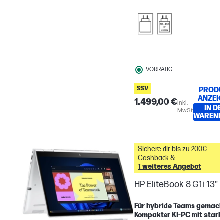
VORRÄTIG
SSV
PROD
ANZEI
1.499,00 €
inkl.
IN D
MwSt.
WAREN
Sichere dir bis zu 200€
Cashback &
1 weiteres Angebot
HP EliteBook 8 G1i 13"
Für hybride Teams gemac
Kompakter KI-PC mit star