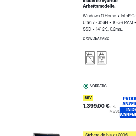
moderne hybride
Arbeitsmodelle.
Windows 11 Home
Intel® C
Ultra 7 - 356H
16 GB RAM
SSD
14" 2K, , 0.2ms
Reaktionszeit
Intel® Grafi
D73WDEA#ABD
VORRÄTIG
SSV
PROD
ANZEI
1.399,00 €
inkl.
IN D
MwSt.
WAREN
Sichere dir bis zu 200€