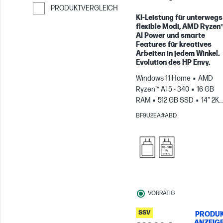
PRODUKTVERGLEICH
KI-Leistung für unterwegs 
Weiter zum Vergleichen
flexible Modi, AMD Ryzen
AI Power und smarte
Features für kreatives
Arbeiten in jedem Winkel.
Evolution des HP Envy.
Windows 11 Home
AMD
Ryzen™ AI 5 - 340
16 GB
RAM
512 GB SSD
14" 2K
Touchscreen
AMD Radeon
BF9U2EA#ABD
840M Grafikkarte
VORRÄTIG
SSV
PRODU
ANZEIG