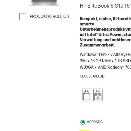
HP EliteBook 6 G1a 16
PRODUKTVERGLEICH
Kompakt, sicher, KI-bereit
smarte
Weiter zum Vergleichen
Unternehmensproduktivit
mit Intel® Ultra Power, sta
Verwaltung und nahtloser
Zusammenarbeit.
Windows 11 Pro
AMD Ryzen
250
16 GB RAM
1 TB SSD
WUXGA
AMD Radeon™ 78
Grafikkarte
CE0S6EA#ABD
VORRÄTIG