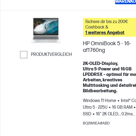
WARENKO
Sichere dir bis zu 200€
Cashback &
1 weiteres Angebot
HP OmniBook 5 - 16-
af1760ng
PRODUKTVERGLEICH
Weiter zum Vergleichen
2K‑OLED‑Display,
Ultra 5‑Power und 16 GB
LPDDR5X – optimal für mo
Arbeiten, kreatives
Multitasking und detailre
Bildbearbeitung.
Windows 11 Home
Intel® C
Ultra 5 - 225U
16 GB RAM
SSD
16" 2K OLED, , 0.2ms
Reaktionszeit
Intel® Grafi
BQ2W6EA#ABD