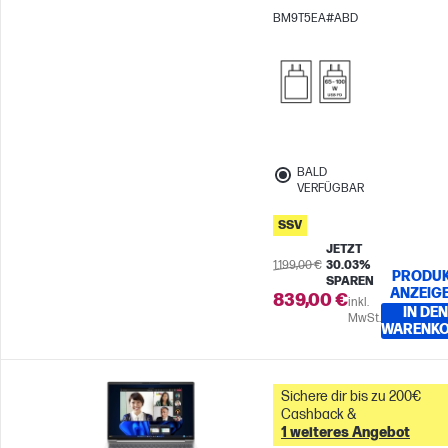
2K
Intel® Grafikkarte
BM9T5EA#ABD
BALD
VERFÜGBAR
SSV
JETZT
1.199,00 €
30.03%
PRODU
SPAREN
ANZEIG
839,00 €
inkl.
IN DEN
MwSt.
WARENK
Sichere dir bis zu 200€
Cashback &
1 weiteres Angebot