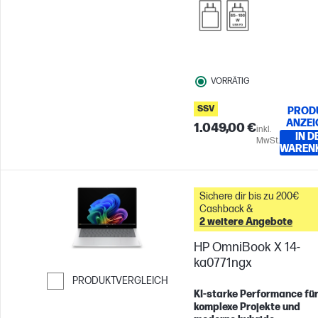
VORRÄTIG
SSV
PROD
ANZEI
1.049,00 €
inkl.
IN D
MwSt.
WAREN
Sichere dir bis zu 200€
Cashback &
2 weitere Angebote
HP OmniBook X 14-
ka0771ngx
PRODUKTVERGLEICH
KI‑starke Performance fü
Weiter zum Vergleichen
komplexe Projekte und