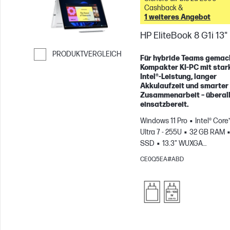
Cashback &
1 weiteres Angebot
HP EliteBook 8 G1i 13"
PRODUKTVERGLEICH
Für hybride Teams gemac
Kompakter KI-PC mit star
Weiter zum Vergleichen
Intel®-Leistung, langer
Akkulaufzeit und smarter
Zusammenarbeit – überal
einsatzbereit.
Windows 11 Pro
Intel® Core
Ultra 7 - 255U
32 GB RAM
SSD
13.3" WUXGA
Touchscreen
Intel® Grafikk
CE0Q5EA#ABD