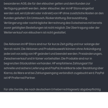
besonderen AGB, die für den eVoucher gelten und dem Kunden zur
Verfügung gestellt werden. Jeder eVoucher, der im HP Store eingelöst
werden soll, wird (direkt oder indirekt) von HP ohne zusätzliche Kosten an den
Kunden geliefert. Ein Umtausch, Rückerstattung, Barauszahlung,
Verlängerung oder nachträgliche Verrechnung des Gutscheines mit bereits
zuvor getätigten Bestellungen ist nicht möglich. Die Übertragung oder der
Weiterverkauf von eVouchern ist nicht gestattet.
Die Aktionen im HP Store sind nur für kurze Zeit gültig und nur solange der
Vorrat reicht. Die Aktionen und Produktauswahl können ohne Ankündigung
jederzeit vorzeitig von HP geändert und beendet werden. Preisänderungen,
Zwischenverkauf und Irrtümer vorbehalten. Die Produkte sind nur in
begrenzten Stückzahlen vorhanden. HP empfohlene Zahlungsart für
schnelle und sichere Lieferung sind PayPal, Kreditkarte oder Bezahlung über
Klarna, da Ware erst bei Zahlungseingang verbindlich zugebucht wird. PayPal
ist HP Preferred Partner.
Für alle Geräte, die nach deutschem Urheberrechtsgesetz abgabepflichtig
sind, führt HP als Hersteller eine Abgabe an die Verwertungsgesellschaften
ab.