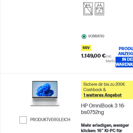
VORRÄTIG
SSV
PRODU
ANZEI
1.149,00 €
inkl.
IN DE
MwSt.
WARENK
Sichere dir bis zu 200€
Cashback &
1 weiteres Angebot
HP OmniBook 3 16-
bs0752ng
PRODUKTVERGLEICH
Mehr erledigen, weniger
Weiter zum Vergleichen
klicken: 16″ KI‑PC für