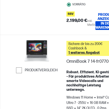
VORRÄTIG
SSV
PROD
ANZEI
2.199,00 €
inkl.
IN D
MwSt.
WAREN
Sichere dir bis zu 200€
Cashback &
1 weiteres Angebot
OmniBook 7 14-fr077
PRODUKTVERGLEICH
Robust. Effizient. KI-gestü
– Für produktives Arbeiten
Weiter zum Vergleichen
smarte Videocalls und
nachhaltige Leistung
unterwegs.
Windows 11 Home
Intel® C
Ultra 7 - 255U
16 GB RAM
SSD
14" 2K OLED, , 0.2ms