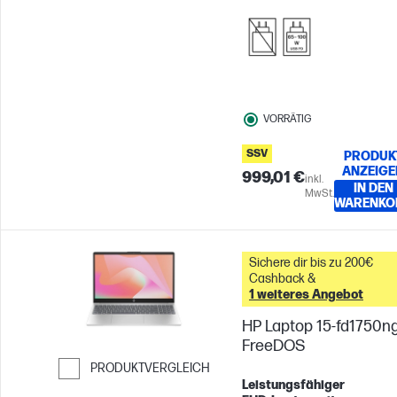
VORRÄTIG
SSV
PRODUK
ANZEIGE
999,01 €
inkl.
IN DEN
MwSt.
WARENKO
Sichere dir bis zu 200€
Cashback &
1 weiteres Angebot
HP Laptop 15-fd1750ng
FreeDOS
PRODUKTVERGLEICH
Leistungsfähiger
Weiter zum Vergleichen