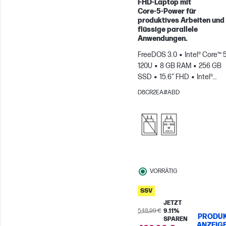
FHD‑Laptop mit
Core‑5‑Power für
produktives Arbeiten und
flüssige parallele
Anwendungen.
FreeDOS 3.0
Intel® Core™ 5
120U
8 GB RAM
256 GB
SSD
15.6" FHD
Intel®
Grafikkarte
D8CR2EA#ABD
VORRÄTIG
SSV
JETZT
548,99 €
9.11%
PRODU
SPAREN
ANZEIG