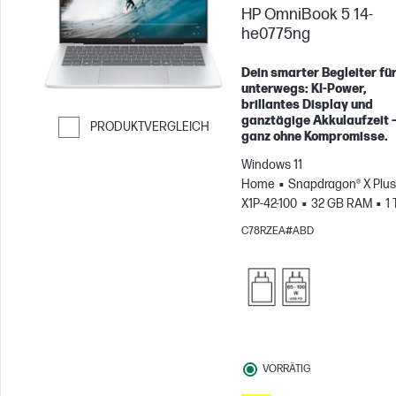
HP OmniBook 5 14-
he0775ng
Dein smarter Begleiter fü
unterwegs: KI-Power,
brillantes Display und
ganztägige Akkulaufzeit 
PRODUKTVERGLEICH
ganz ohne Kompromisse.
Weiter zum Vergleichen
Windows 11
Home
Snapdragon® X Plus
X1P-42-100
32 GB RAM
1 
SSD
14" 2K OLED, , 0.2ms
C78RZEA#ABD
Reaktionszeit
Qualcomm®
Adreno™ GPU
VORRÄTIG