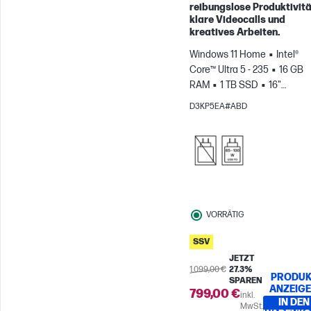
reibungslose Produktivitä
klare Videocalls und
kreatives Arbeiten.
Windows 11 Home
Intel®
Core™ Ultra 5 - 235
16 GB
RAM
1 TB SSD
16"
2K
Intel® Grafikkarte
D3KP5EA#ABD
VORRÄTIG
SSV
JETZT
1.099,00 €
27.3%
PRODUK
SPAREN
ANZEIG
799,00 €
inkl.
IN DEN
MwSt.