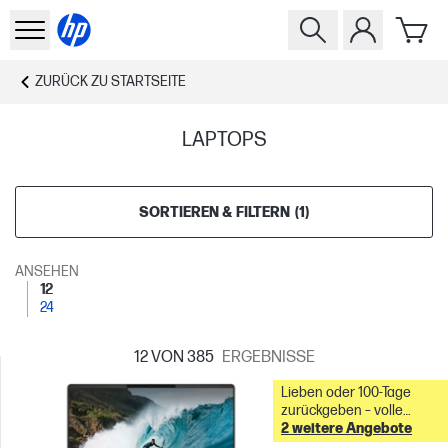
ZURÜCK ZU
STARTSEITE
LAPTOPS
SORTIEREN & FILTERN
(
1
)
ANSEHEN
12
24
12
VON 385
ERGEBNISSE
Lieben oder 100-Tage
zurückgeben – volle
2 weitere Angebote
Rückerstattung &