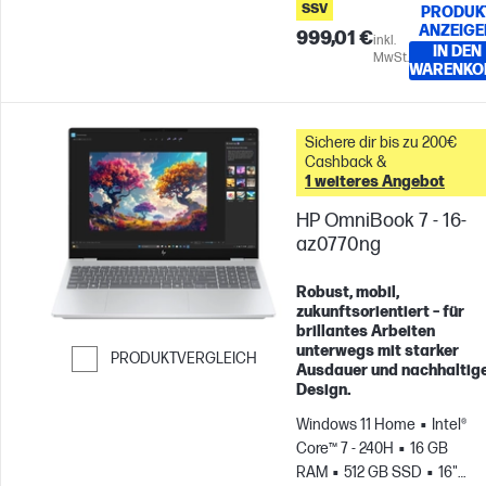
SSV
PRODUK
ANZEIGE
999,01 €
inkl.
IN DEN
MwSt.
WARENKO
Sichere dir bis zu 200€
Cashback &
1 weiteres Angebot
HP OmniBook 7 - 16-
az0770ng
Robust, mobil,
zukunftsorientiert – für
brillantes Arbeiten
unterwegs mit starker
PRODUKTVERGLEICH
Ausdauer und nachhaltig
Weiter zum Vergleichen
Design.
Windows 11 Home
Intel®
Core™ 7 - 240H
16 GB
RAM
512 GB SSD
16"