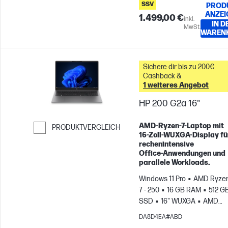
SSV
PROD
ANZEI
1.499,00 €
inkl.
IN D
MwSt.
WAREN
Sichere dir bis zu 200€
Cashback &
1 weiteres Angebot
HP 200 G2a 16"
AMD‑Ryzen‑7‑Laptop mit
PRODUKTVERGLEICH
16‑Zoll‑WUXGA‑Display fü
Weiter zum Vergleichen
rechenintensive
Office‑Anwendungen und
parallele Workloads.
Windows 11 Pro
AMD Ryze
7 - 250
16 GB RAM
512 G
SSD
16" WUXGA
AMD
Radeon™ 780M Grafikkarte
DA8D4EA#ABD