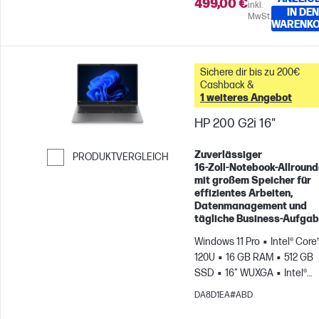
499,00 €
inkl.
IN DEN
MwSt.
WARENK
Sichere dir bis zu 200€
Cashback &
1 weiteres Angebot
HP 200 G2i 16"
Zuverlässiger
PRODUKTVERGLEICH
16‑Zoll‑Notebook‑Allround
Weiter zum Vergleichen
mit großem Speicher für
effizientes Arbeiten,
Datenmanagement und
tägliche Business‑Aufgab
Windows 11 Pro
Intel® Core
120U
16 GB RAM
512 GB
SSD
16" WUXGA
Intel®
Grafikkarte
DA8D1EA#ABD