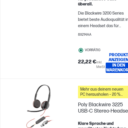
überall.
Die Blackwire 3200 Series
bietet beste Audioqualität i
einem Headset das für
Unternehmensanforderung
8X214AA
geschaffen wurde. An dem
schlanken Design und dem
VORRÄTIG
flexiblen Mikrofonarm für ei
PRODUK
individuelle Passform gibt e
ANZEIGE
22,22 €
inkl.
nichts auszusetzen.
IN DEN
MwSt.
WARENKO
Mehr aus deinem neuen
PC herausholen – 20 %
Rabatt auf Zubehör
Poly Blackwire 3225
USB-C Stereo-Headse
Klare Sprache und