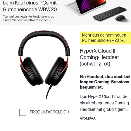
Mehr aus deinem neuen
PC herausholen – 20 %
Rabatt auf Zubehör
HyperX Cloud II –
Gaming-Headset
(schwarz-rot)
Ein Headset, das auch bei
langen Gaming-Sessions
bequem ist.
Das HyperX Cloud II wurde
als ultrabequemes Gaming-
Headset mit großartigem
PRODUKTVERGLEICH
Sound entwickelt. Wir habe
4P5M0AA
Weiter zum Vergleichen
uns viele Gedanken über di
Details unseres legendären