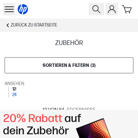
ZURÜCK ZU
STARTSEITE
ZUBEHÖR
SORTIEREN & FILTERN
(
3
)
ANSEHEN
12
24
12
VON 84
ERGEBNISSE