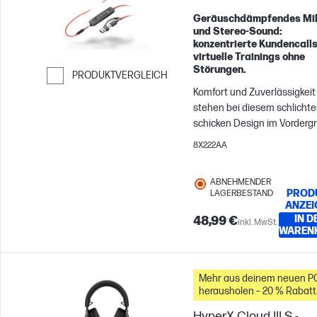
Geräuschdämpfendes Mi
und Stereo‑Sound:
konzentrierte Kundencall
virtuelle Trainings ohne
Störungen.
PRODUKTVERGLEICH
Komfort und Zuverlässigkeit
Weiter zum Vergleichen
stehen bei diesem schlicht
schicken Design im Vorderg
Unverkennbare Audioqualitä
8X222AA
Poly – damit Sie garantiert
großartig klingen. Außerde
ABNEHMENDER
eingängige und einfache
PROD
LAGERBESTAND
Funktionen, sodass jeder se
ANZEI
bevorzugtes Gerät einfach 
IN D
48,99 €
inkl. MwSt.
WAREN
unkompliziert verbinden kan
Mehr aus deinem neuen P
herausholen – 20 % Rabatt
auf Zubehör
HyperX Cloud III S -