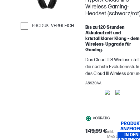
Wireless Gaming-
Headset (schwarz/rot
PRODUKTVERGLEICH
Bis zu 120 Stunden
Akkulaufzeit und
Weiter zum Vergleichen
kristallklarer Klang – dein
Wireless-Upgrade für
Gaming.
Das Cloud III S Wireless stell
die nächste Evolutionsstufe
des Cloud III Wireless dar un
behält alle beliebten
A59Z0AA
Funktionen seines Vorgäng
bei. Zusätzlich zur 2,4-GHz-
Wireless-Konnektivität könn
Anwenderinnen und
Anwender über Bluetooth
VORRÄTIG
oder den Instant Pair2-Modu
PRODUK
der mit ausgewählten OMEN
ANZEIGE
149,99 €
inkl.
IN DEN
Laptops kompatibel ist,
MwSt.