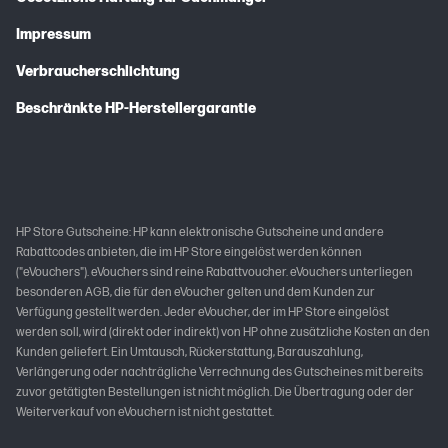
Impressum
Verbraucherschlichtung
Beschränkte HP-Herstellergarantie
HP Store Gutscheine: HP kann elektronische Gutscheine und andere
Rabattcodes anbieten, die im HP Store eingelöst werden können
("eVouchers"). eVouchers sind reine Rabattvoucher. eVouchers unterliegen
besonderen AGB, die für den eVoucher gelten und dem Kunden zur
Verfügung gestellt werden. Jeder eVoucher, der im HP Store eingelöst
werden soll, wird (direkt oder indirekt) von HP ohne zusätzliche Kosten an den
Kunden geliefert. Ein Umtausch, Rückerstattung, Barauszahlung,
Verlängerung oder nachträgliche Verrechnung des Gutscheines mit bereits
zuvor getätigten Bestellungen ist nicht möglich. Die Übertragung oder der
Weiterverkauf von eVouchern ist nicht gestattet.