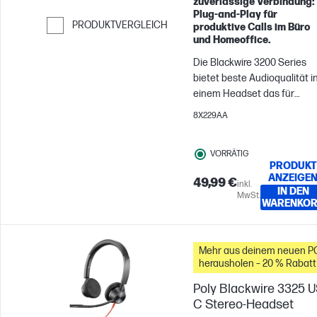
zuverlässige Verbindung:
Plug‑and‑Play für
PRODUKTVERGLEICH
produktive Calls im Büro
und Homeoffice.
Weiter zum Vergleichen
Die Blackwire 3200 Series
bietet beste Audioqualität i
einem Headset das für
Unternehmensanforderung
8X229AA
geschaffen wurde. An dem
schlanken Design und dem
VORRÄTIG
flexiblen Mikrofonarm für ei
PRODUKT
individuelle Passform gibt e
ANZEIGE
49,99 €
inkl.
nichts auszusetzen.
IN DEN
MwSt.
WARENKO
Mehr aus deinem neuen P
herausholen – 20 % Rabatt
Zubehör
Poly Blackwire 3325 
C Stereo-Headset