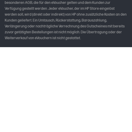
besonderen AGB, die für den eVoucher gelten und dem Kunden zur
Verfügung gestellt werden. Jeder eVoucher, der im HP Store eingelöst
werden soll, wird (direkt oder indirekt) von HP ohne zusätzliche Kosten an den
Kunden geliefert. Ein Umtausch, Rückerstattung, Barauszahlung,
Verlängerung oder nachträgliche Verrechnung des Gutscheines mit bereits
zuvor getätigten Bestellungen ist nicht möglich. Die Übertragung oder der
Weiterverkauf von eVouchern ist nicht gestattet.
Die Aktionen im HP Store sind nur für kurze Zeit gültig und nur solange der
Vorrat reicht. Die Aktionen und Produktauswahl können ohne Ankündigung
jederzeit vorzeitig von HP geändert und beendet werden. Preisänderungen,
Zwischenverkauf und Irrtümer vorbehalten. Die Produkte sind nur in
begrenzten Stückzahlen vorhanden. HP empfohlene Zahlungsart für
schnelle und sichere Lieferung sind PayPal, Kreditkarte oder Bezahlung über
Klarna, da Ware erst bei Zahlungseingang verbindlich zugebucht wird. PayPal
ist HP Preferred Partner.
Für alle Geräte, die nach deutschem Urheberrechtsgesetz abgabepflichtig
sind, führt HP als Hersteller eine Abgabe an die Verwertungsgesellschaften
ab.