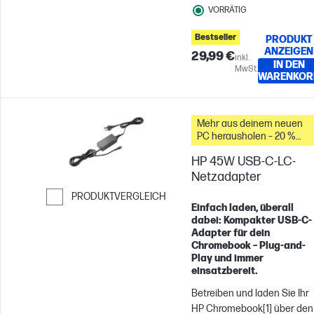
VORRÄTIG
65 W genügend Leistung fü
die meisten USB-C® Geräte.
Bestseller
PRODUKT
ANZEIGEN
29,99 €
inkl.
IN DEN
MwSt.
WARENKOR
Mehr aus deinem neuen
PC herausholen – 20 %
Rabatt auf Zubehör
HP 45W USB-C-LC-
Netzadapter
PRODUKTVERGLEICH
Einfach laden, überall
Weiter zum Vergleichen
dabei: Kompakter USB-C-
Adapter für dein
Chromebook – Plug-and-
Play und immer
einsatzbereit.
Betreiben und laden Sie Ihr
HP Chromebook[1] über den