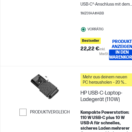
USB-C®-Anschluss mit dem
HP 45W USB-C LC Power
1MZ01AA#ABB
Adapter.
VORRÄTIG
Bestseller
PRODUKT
ANZEIGE
22,22 €
inkl.
IN DEN
MwSt.
WARENKO
Mehr aus deinem neuen
PC herausholen – 20 %
Rabatt auf Zubehör
HP USB-C-Laptop-
Ladegerät (110W)
PRODUKTVERGLEICH
Kompakte Powerstation:
110 W USB-C plus 10 W
Weiter zum Vergleichen
USB-A für schnelles,
sicheres Laden mehrerer