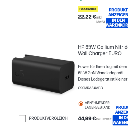
Bestseller
PRODUKT
ANZEIGE
22,22 €
inkl.
IN DEN
MwSt.
WARENKO
HP 65W Gallium Nitrid
Wall Charger EURO
Power für Ihren Tag mit dem
65-W-GaN-Wandladegerät.
Dieses Ladegerät ist kleiner
leichter[6], für effizientes u
C90MRAA#ABB
sicheres Laden konzipiert[5]
bietet zuverlässige
ABNEHMENDER
Energieversorgung für die
PROD
LAGERBESTAND
meisten USB‑C®‑Geräte bei
ANZEI
gleichzeitigem Schutz vor
IN D
44,99 €
PRODUKTVERGLEICH
inkl. MwSt.
WAREN
Spannungsspitzen, Überstr
Weiter zum Vergleichen