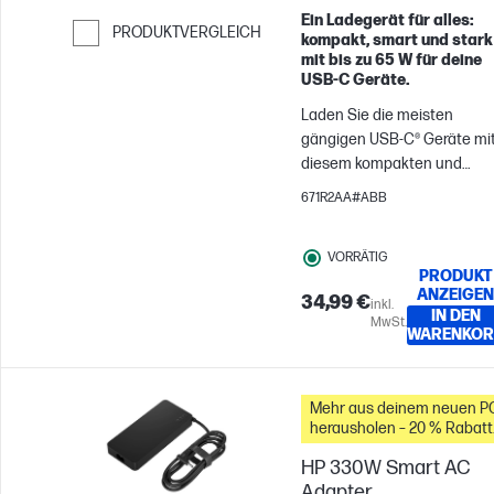
Ein Ladegerät für alles:
PRODUKTVERGLEICH
kompakt, smart und stark
mit bis zu 65 W für deine
Weiter zum Vergleichen
USB‑C Geräte.
Laden Sie die meisten
gängigen USB-C® Geräte mi
diesem kompakten und
intelligenten Ladegerät. Da
671R2AA#ABB
HP 65W USB-C Laptop-
Ladegerät liefert mit bis zu
VORRÄTIG
65 W genügend Leistung fü
PRODUKT
die meisten USB-C® Geräte.
ANZEIGEN
34,99 €
inkl.
IN DEN
MwSt.
WARENKOR
Mehr aus deinem neuen P
herausholen – 20 % Rabatt
auf Zubehör
HP 330W Smart AC
Adapter