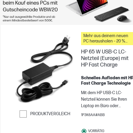
Mehr aus deinem neuen
PC herausholen – 20 %
Rabatt auf Zubehör
HP 65 W USB-C LC-
Netzteil (Europe) mit
HP Fast Charge
Schnelles Aufladen mit H
Fast Charge Technologie
Mit dem HP USB-C LC-
Netzteil können Sie Ihren
Laptop im Büro oder
unterwegs aufladen.
PRODUKTVERGLEICH
1P3K6AA#ABB
Weiter zum Vergleichen
VORRÄTIG