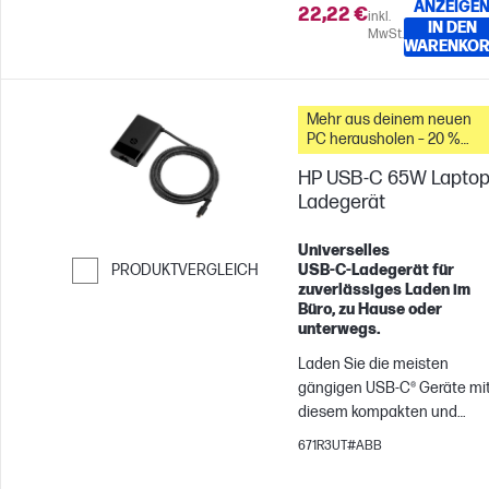
ANZEIGE
22,22 €
unterstützt – ideal als Ersat
inkl.
IN DEN
MwSt.
für das Notebook-Netzteil
WARENKO
oder als Reserve.
Mehr aus deinem neuen
PC herausholen – 20 %
Rabatt auf Zubehör
HP USB-C 65W Laptop
Ladegerät
Universelles
PRODUKTVERGLEICH
USB‑C‑Ladegerät für
zuverlässiges Laden im
Weiter zum Vergleichen
Büro, zu Hause oder
unterwegs.
Laden Sie die meisten
gängigen USB-C® Geräte mi
diesem kompakten und
intelligenten Ladegerät. Da
671R3UT#ABB
HP 65W USB-C Laptop-
Ladegerät liefert mit bis zu