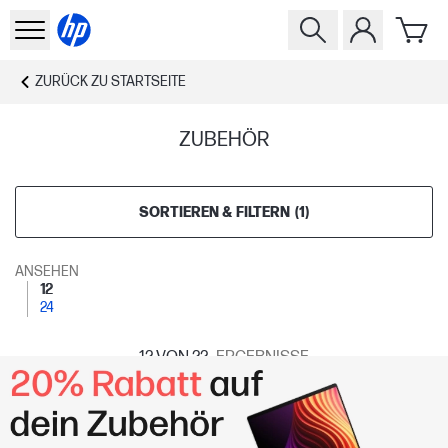
ZURÜCK ZU
STARTSEITE
ZUBEHÖR
SORTIEREN & FILTERN
(
1
)
ANSEHEN
12
24
12
VON 22
ERGEBNISSE