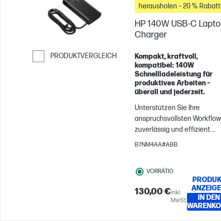
herausholen – 20 % Rabatt
diesem Ersatz- oder Reserv
auf Zubehör
Adapter finden Sie immer
HP 140W USB-C Lapto
den richtigen Anschluss.
Charger
PRODUKTVERGLEICH
Kompakt, kraftvoll,
kompatibel: 140W
Weiter zum Vergleichen
Schnellladeleistung für
produktives Arbeiten –
überall und jederzeit.
Unterstützen Sie Ihre
anspruchsvollsten Workflo
zuverlässig und effizient.
Dieses durchdachte USB-C®
B7NM4AA#ABB
Ladegerät mit einer
Ausgangsleistung von bis z
VORRÄTIG
140 W[1] wurde mit HP
PRODUK
Laptops[2] getestet, um
ANZEIG
130,00 €
inkl.
sicherzustellen, dass es Ihr
IN DEN
MwSt.
täglichen Anforderungen au
WARENKO
sichere Weise gerecht wird.