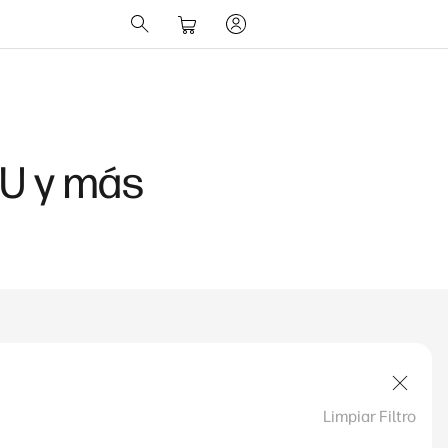
PU y más
Limpiar Filtro